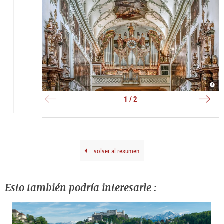
Hans
Stift
Gröb
|
Orge
©
1 / 2
|
Erza
©
St.
Hiva
Pete
Nagh
volver al resumen
Esto también podría interesarle :