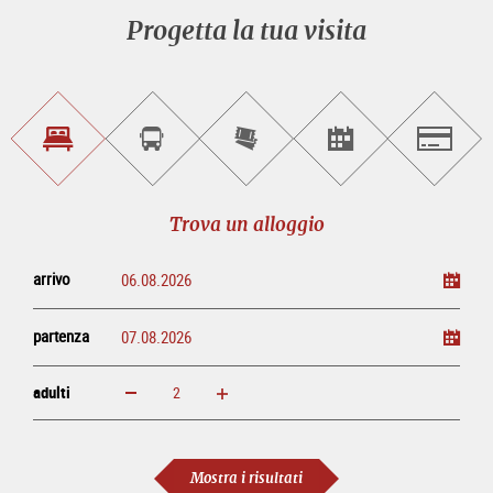
Progetta la tua visita
Trova
Prenota
Compra
Trova
Salzburg
un
un
i
gli
alloggio
sightseeing
biglietti
eventi
tour
online
Trova un alloggio
arrivo
partenza
adulti
ingrandisci
diminuisci
adulti
Mostra i risultati