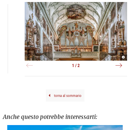
Hans
Stift
Gröb
|
Orge
©
1 / 2
|
Erza
©
St.
Hiva
Pete
Nagh
torna al sommario
Anche questo potrebbe interessarti: