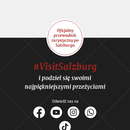
Oficjalny
przewodnik
turystyczny po
Salzburgu
#VisitSalzburg
i podziel się swoimi
najpiękniejszymi przeżyciami
Odwiedź nas na
facebook
Youtube
Instagram
Whats
Tik