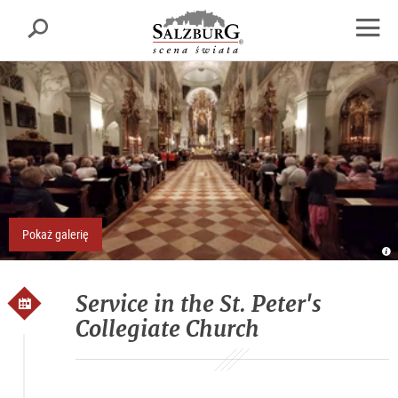
Salzburgu
Szukaj
sr.skipnav.Zum
sr.skipnav.Zum
sr.skipnav.Zu
Inhalt
Hauptmenü
den
Otwór
springen
springen
Kontaktinformationen
nawig
Pokaż galerię
St
Er
St
Pe
Service in the St. Peter's
Collegiate Church