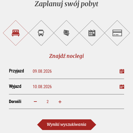
Zaplanuj swój pobyt
Znajdź
Rezerwacja
Kup
Szukaj
Salzburg
noclegi
wycieczek
bilety
imprez
on-
line
Znajdź noclegi
Przyjazd
Wyjazd
Dorośli
powiększ
zmniejsz
Dorośli
Wyniki wyszukiwania