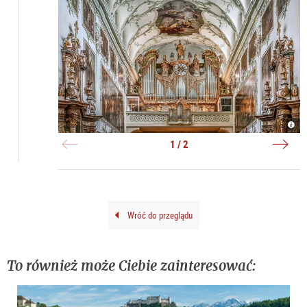
Hans
Stift
Gröb
|
Orge
©
1 / 2
|
Erza
©
St.
Hiva
Pete
Nagh
Wróć do przeglądu
To również może Ciebie zainteresować: