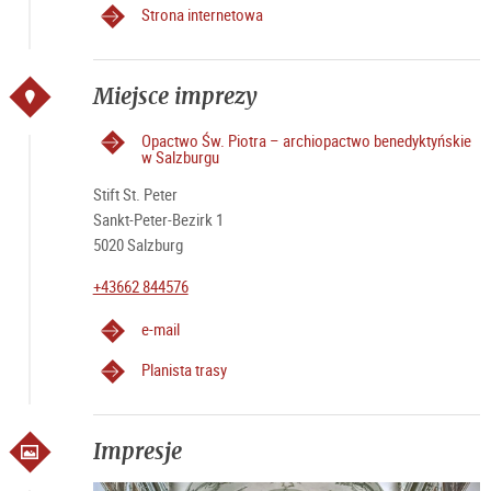
Strona internetowa
Miejsce imprezy
Opactwo Św. Piotra – archiopactwo benedyktyńskie
w Salzburgu
Stift St. Peter
Sankt-Peter-Bezirk 1
5020 Salzburg
+43662 844576
e-mail
Planista trasy
Impresje