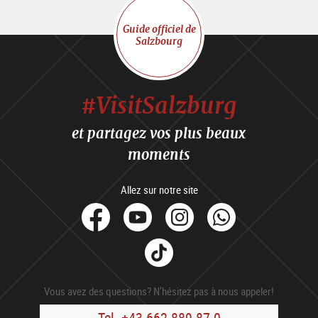
Guide officiel de
Salzbourg
#VisitSalzburg
et partagez vos plus beaux
moments
Allez sur notre site
facebook
Youtube
Instagram
Whats
Tik
Tok
Vous avez des questions? N’hésitez pas à nous appeler!
Tel. +43 662 889 87-0