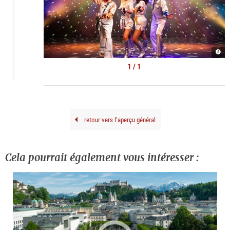
AB
GO
|
1 / 1
©
show
retour vers l’aperçu général
Cela pourrait également vous intéresser :