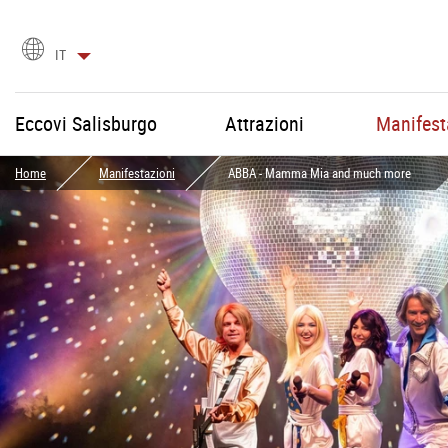
Scegli
IT
la
lingua
Eccovi Salisburgo
Attrazioni
Manifest
Home
Manifestazioni
ABBA - Mamma Mia and much more