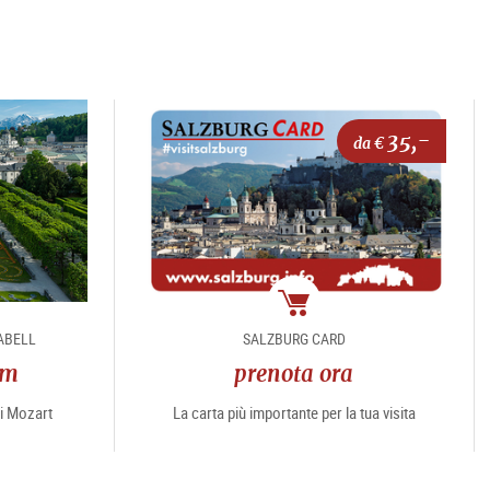
35,-
da €
Pacchetto
ABELL
SALZBURG CARD
am
prenota ora
di Mozart
La carta più importante per la tua visita