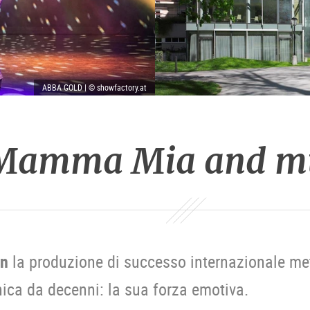
ABBA GOLD | © showfactory.at
Mamma Mia and m
on
la produzione di successo internazionale met
ica da decenni: la sua forza emotiva.