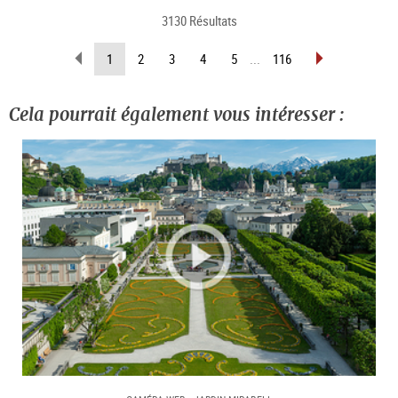
3130 Résultats
Revenir
Avancer
(Page
1
2
3
4
5
...
116
d’une
d’une
actuelle)
page
page
Cela pourrait également vous intéresser :