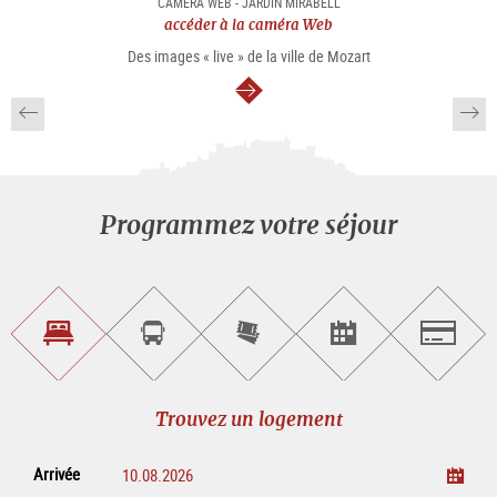
CAMÉRA WEB - JARDIN MIRABELL
accéder à la caméra Web
Des images « live » de la ville de Mozart
Continuer
Programmez votre séjour
Trouvez
Réservez
Achetez
Trouvez
Salzburg
un
un
les
des
logement
tour
billets
manifestations
guidé
en
évènementielles
Trouvez un logement
ligne
Arrivée