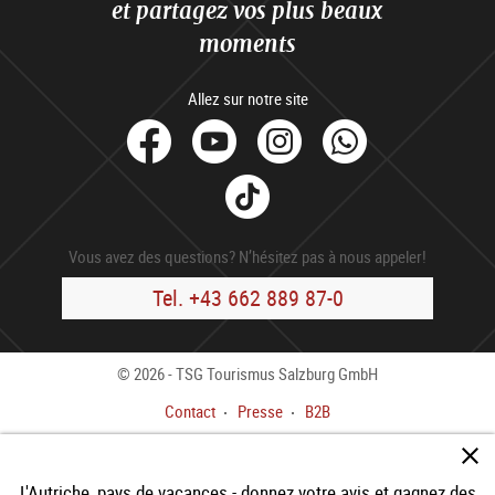
et partagez vos plus beaux
moments
Allez sur notre site
facebook
Youtube
Instagram
Whats
Tik
Tok
Vous avez des questions? N’hésitez pas à nous appeler!
Tel. +43 662 889 87-0
© 2026 - TSG Tourismus Salzburg GmbH
Contact
Presse
B2B
Impressum
Cond. gén.
Déclaration de confidentialité
L'Autriche, pays de vacances - donnez votre avis et gagnez des