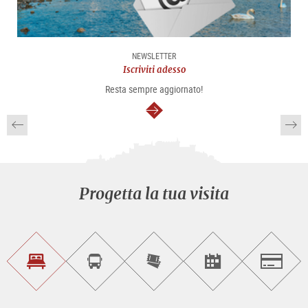
NEWSLETTER
Iscriviti adesso
Resta sempre aggiornato!
segue
Progetta la tua visita
Trova
Prenota
Compra
Trova
Salzburg
un
un
i
gli
alloggio
sightseeing
biglietti
eventi
tour
online