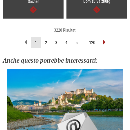
Dom zu Salzburg
Sacher
segue
segue
3228 Risultati
sfoglia
sfoglia
(pagina
1
2
3
4
5
...
120
indietro
avanti
attuale)
Anche questo potrebbe interessarti: