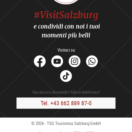
#VisitSalzburg
e condividi con noi i tuoi
momenti più belli
Visitaci su
facebook
Youtube
Instagram
Whats
Tik
Tok
Hai ancora domande? Allora telefonaci!
Tel. +43 662 889 87-0
© 2026 - TSG Tourismus Salzburg GmbH