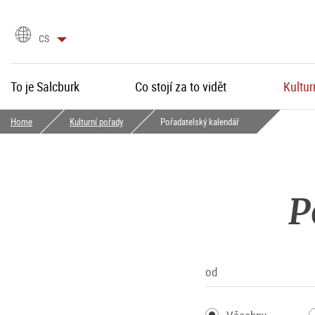
language
CS
selection
To je Salcburk
Co stojí za to vidět
Kultur
Home
Kulturní pořady
Pořadatelský kalendář
P
od