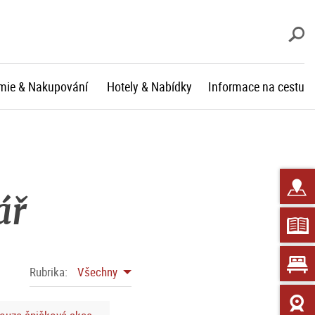
V
mie & Nakupování
Hotely & Nabídky
Informace na cestu
ář
Rubrika:
Všechny