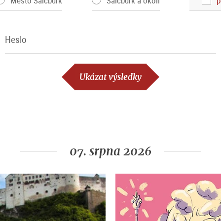
Město Salcburk
Salcburk a okolí
p
Heslo
Heslo
Ukázat výsledky
07. srpna 2026