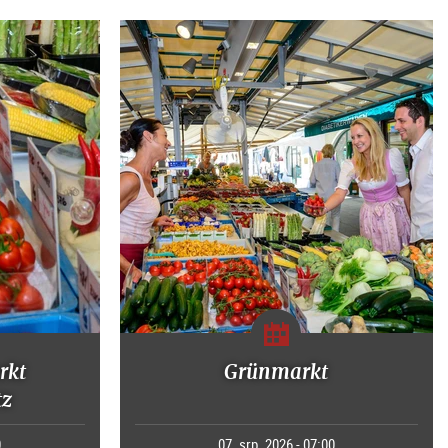
rkt
Grünmarkt
tz
0
07. srp. 2026 - 07:00