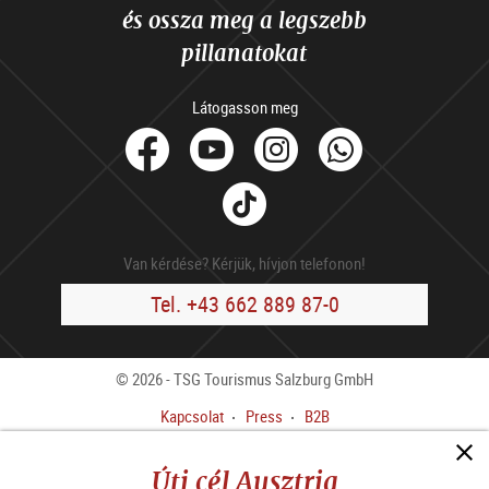
és ossza meg a legszebb
pillanatokat
Látogasson meg
facebook
Youtube
Instagram
Whats
Tik
Tok
Van kérdése? Kérjük, hívjon telefonon!
Tel. +43 662 889 87-0
© 2026 - TSG Tourismus Salzburg GmbH
Kapcsolat
Press
B2B
Impresszum
ÁSZF
Úti cél Ausztria
Adatvédelmi előírások