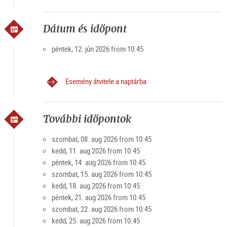
SALZBURG - A UNESCO VILÁGKULTÚRA ÖRÖKSÉGE
A velencei antik római alapelvekre épült, városépítészeti
Dátum és időpont
szempontból egyedi, korabarokk „színpad” az 16. és a 17.
század eleji új humanista-keresztény reformok
péntek, 12. jún 2026 from 10:45
materializálásának tekinthető. Egy teljes mértékben
alábecsült salzburgi érseknek köszönhető, aki új politikai
Esemény átvitele a naptárba
víziójával egy holisztikus és univerzális békét képviselt, és
akit a korabeli Európa újonnan hatalmas szövetségei
megbuktattak.
További időpontok
Salzburg sokszínű kultúrája, valamint a templomi zene és a
színház jelentős hagyománya meghatározó hatással volt
szombat, 08. aug 2026 from 10:45
Mozart munkásságára. Fedezze fel Salzburgot egészen újra,
kedd, 11. aug 2026 from 10:45
eredeti hivatásában és vízióival.
péntek, 14. aug 2026 from 10:45
Opcionális belső tárlatvezetés a dóm belsejében és
szombat, 15. aug 2026 from 10:45
zeneélmény a salzburgi dóm számára délben, a
kedd, 18. aug 2026 from 10:45
tárlatvezetést követően, (Zene délben) kis felár ellenében
péntek, 21. aug 2026 from 10:45
élvezheti a vezetést az egyedülálló salzburgi koncepcióhoz.
szombat, 22. aug 2026 from 10:45
kedd, 25. aug 2026 from 10:45
Információk lent: