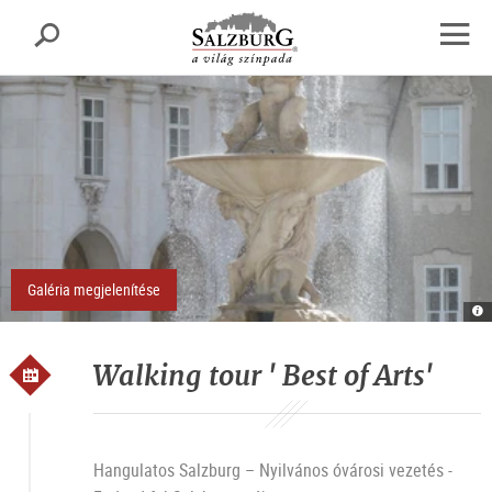
Salzburg
Keresés
sr.skipnav.Zum
sr.skipnav.Zum
sr.skipnav.Zu
Inhalt
Hauptmenü
den
Navig
springen
springen
Kontaktinformationen
megny
Galéria megjelenítése
R
Ku
T
Sa
A
Walking tour ' Best of Arts'
Hangulatos Salzburg – Nyilvános óvárosi vezetés -