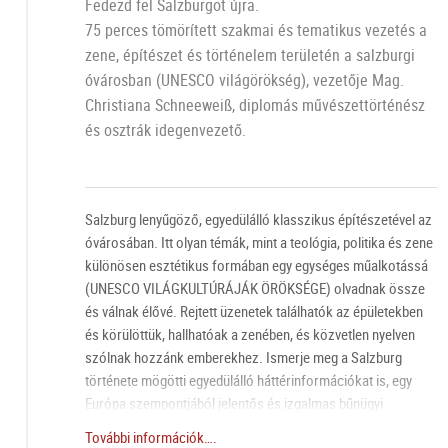
Fedezd fel Salzburgot újra.
75 perces tömörített szakmai és tematikus vezetés a
zene, építészet és történelem területén a salzburgi
óvárosban (UNESCO világörökség), vezetője Mag.
Christiana Schneeweiß, diplomás művészettörténész
és osztrák idegenvezető.
Salzburg lenyűgöző, egyedülálló klasszikus építészetével az
óvárosában. Itt olyan témák, mint a teológia, politika és zene
különösen esztétikus formában egy egységes műalkotássá
(UNESCO VILÁGKULTÚRÁJÁK ÖRÖKSÉGE) olvadnak össze
és válnak élővé. Rejtett üzenetek találhatók az épületekben
és körülöttük, hallhatóak a zenében, és közvetlen nyelven
szólnak hozzánk emberekhez. Ismerje meg a Salzburg
története mögötti egyedülálló háttérinformációkat is, egy
Európa szempontjából jelentős és izgalmas bűnügyi
történetről, a Közép-Európa legszebb városi háttérképe előtt.
További információk….