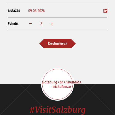
Elutazás
Felnőtt
növelem
csökkentem
Felnőtt
Eredmények
Salzburg<br>hivatalos
útikalauza
#VisitSalzburg