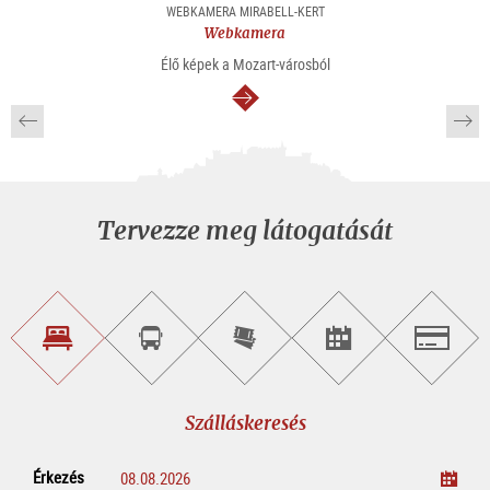
WEBKAMERA MIRABELL-KERT
Webkamera
Élő képek a Mozart-városból
Tovább
Tervezze meg látogatását
Szálláskeresés
Városnéző
Online
Rendezvény
Salzburg
túra
jegyvásárlás
keresése
foglalása
Szálláskeresés
Érkezés