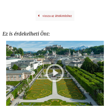
Salz
Salz
Ass
Ass
vissza az áttekintéshez
Ez is érdekelheti Önt: