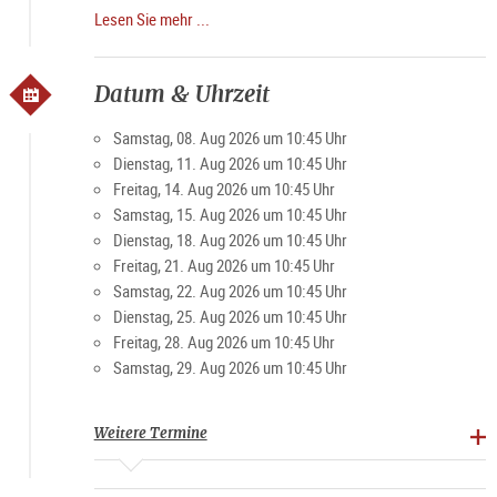
und spannendsten Kriminalgeschichte vor der schönsten
Lesen Sie mehr ...
Städtekulisse Mitteleuropas.
SALZBURG - DAS UNESCO WELTKULTUR ERBE
Datum & Uhrzeit
Die auf venezianisch antik-römischen Grundüberlegungen
aufgebaute, städtebaulich, einzigartige, frühbarocke „Bühne“,
Samstag, 08. Aug 2026 um 10:45 Uhr
gilt als Materialisierung neuartiger humanistisch-christlicher
Dienstag, 11. Aug 2026 um 10:45 Uhr
Reformen des 16 und frühen 17. Jh., Sie ist einem gänzlich
Freitag, 14. Aug 2026 um 10:45 Uhr
verkannten Salzburger Erzbischof zu verdanken, der mit
Samstag, 15. Aug 2026 um 10:45 Uhr
einer neuartigen Vision einer Politik, einen ganzheitlichen und
Dienstag, 18. Aug 2026 um 10:45 Uhr
universelle Frieden vertrat und wurde von neuen mächtigen
Freitag, 21. Aug 2026 um 10:45 Uhr
Allianzen Europas der damaligen Zeit zu Fall gebracht.
Samstag, 22. Aug 2026 um 10:45 Uhr
Die vielseitige Kultur Salzburgs sowie die bedeutende
Dienstag, 25. Aug 2026 um 10:45 Uhr
Tradition der Kirchenmusik und des Theaters haben Mozarts
Freitag, 28. Aug 2026 um 10:45 Uhr
Schaffen maßgeblich beeinflusst. Entdecken Sie Salzburg
Samstag, 29. Aug 2026 um 10:45 Uhr
völlig neu in seiner ureigentlichen Bestimmung und mit seinen
Visionen.
Weitere Termine
Mit optionaler
Dom
-Innenführung und einem Musikerlebnis
im
Salzburger Dom
zu Mittag im Anschluss an die Führung,
(Musik zu Mittag) erleben Sie gegen kleinen Aufpreis die