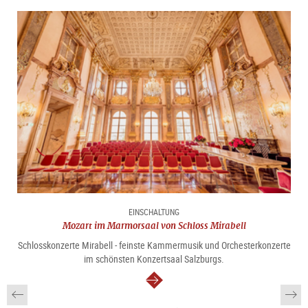
Sprache: Deutsch
Treffpunkt:
vor dem Eingang der Tourist Info Mozartplatz,
Mozartplatz 5
Anfahrt:
Sie kommen am besten mit öffentlichem Bus vom
Hauptbahnhof (Linie 3,5,6, 25) Ausstiegstelle Mozartplatz
zum Treffpunkt (Tickets an Station oder
online erhältlich
)
EINSCHALTUNG
Mozart im Marmorsaal von Schloss Mirabell
Schlosskonzerte Mirabell - feinste Kammermusik und Orchesterkonzerte
im schönsten Konzertsaal Salzburgs.
weiter