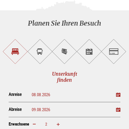
Planen Sie Ihren Besuch
Unterkunft<br>finden
Sightseeing<br>Tour
Tickets
Events<br>finden
Salzburg
buchen
online<br>kaufen
Unterkunft
finden
Anreise
Abreise
Erwachsene
erhöhen
verringern
Erwachsene