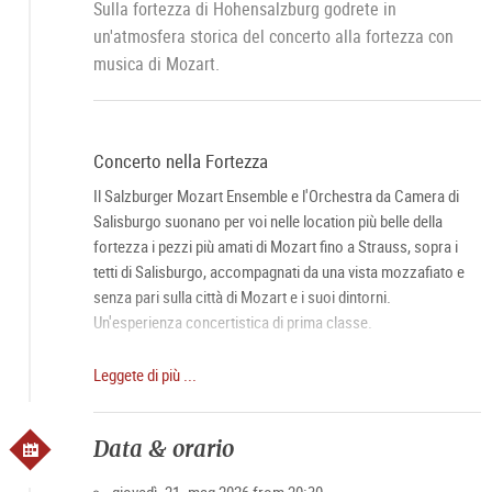
Sulla fortezza di Hohensalzburg godrete in
un'atmosfera storica del concerto alla fortezza con
musica di Mozart.
Concerto nella Fortezza
Il Salzburger Mozart Ensemble e l'Orchestra da Camera di
Salisburgo suonano per voi nelle location più belle della
fortezza i pezzi più amati di Mozart fino a Strauss, sopra i
tetti di Salisburgo, accompagnati da una vista mozzafiato e
senza pari sulla città di Mozart e i suoi dintorni.
Un'esperienza concertistica di prima classe.
Cena a lume di candela
Leggete di più ...
Il particolare punto culminante di Salisburgo sopra i tetti della
città. Godetevi prima del concerto una cena squisita al
Data & orario
ristorante Panorama nella fortezza di Hohensalzburg con
vista sulla città e la campagna.