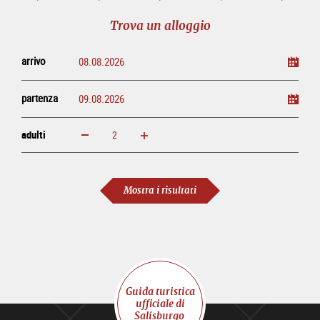
alloggio
sightseeing
biglietti
eventi
tour
online
Trova un alloggio
arrivo
partenza
adulti
ingrandisci
diminuisci
adulti
Mostra i risultati
Guida turistica
ufficiale di
Salisburgo