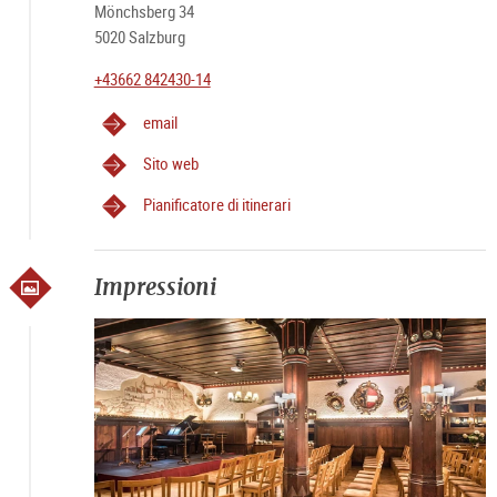
Mönchsberg 34
5020 Salzburg
+43662 842430-14
email
Sito web
Pianificatore di itinerari
Impressioni