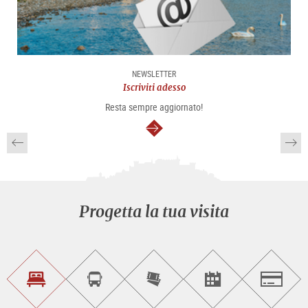
NEWSLETTER
Iscriviti adesso
Resta sempre aggiornato!
segue
Progetta la tua visita
Trova
Prenota
Compra
Trova
Salzburg
un
un
i
gli