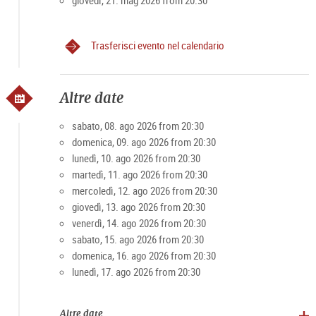
giovedì, 21. mag 2026 from 20:30
Per i possessori di biglietti per le cene VIP e i concerti nella
fortezza, la cena si svolgerà, in condizioni meteorologiche
Trasferisci evento nel calendario
favorevoli, sulla terrazza panoramica del ristorante.
Offerte più vendute
Altre date
Per rendere l'esperienza ancora più indimenticabile, da aprile
sabato, 08. ago 2026 from 20:30
a ottobre è possibile combinare l'offerta VIP con
domenica, 09. ago 2026 from 20:30
un'escursione in barca sul fiume Salzach. Sono disponibili la
lunedì, 10. ago 2026 from 20:30
barca "Amadeus" o l'"Amphibious".
martedì, 11. ago 2026 from 20:30
mercoledì, 12. ago 2026 from 20:30
10% di sconto con la
Salzburg Card
(Codice sconto:
giovedì, 13. ago 2026 from 20:30
Card2026) per la prenotazione online attraverso il
sito
venerdì, 14. ago 2026 from 20:30
ufficiale.
sabato, 15. ago 2026 from 20:30
domenica, 16. ago 2026 from 20:30
lunedì, 17. ago 2026 from 20:30
Altre date