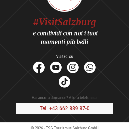
#VisitSalzburg
e condividi con noi i tuoi
momenti più belli
Visitaci su
facebook
Youtube
Instagram
Whats
Tik
Tok
Hai ancora domande? Allora telefonaci!
Tel. +43 662 889 87-0
© 2026 - TSG Tourismus Salzburg GmbH