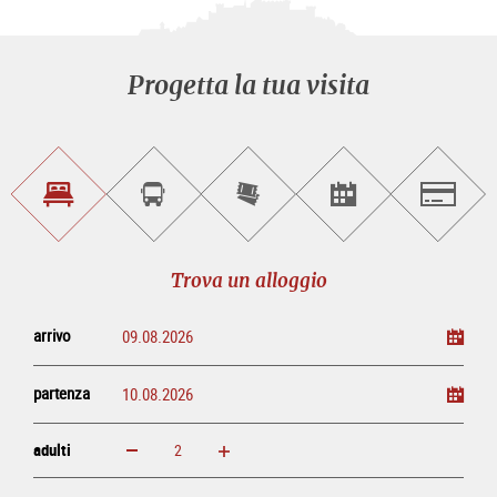
Progetta la tua visita
Trova
Prenota
Compra
Trova
Salzburg
un
un
i
gli
alloggio
sightseeing
biglietti
eventi
tour
online
Trova un alloggio
arrivo
partenza
adulti
ingrandisci
diminuisci
adulti