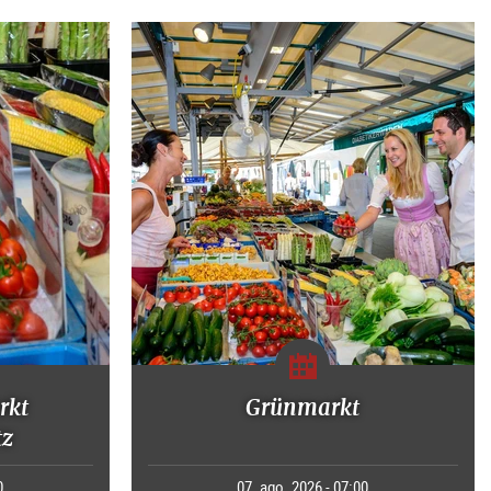
rkt
Grünmarkt
tz
0
07. ago. 2026 - 07:00