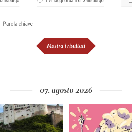
 Salisburgo
I Villaggi Urbani di Salisburgo
Parola chiave
Parola chiave
Mostra i risultati
07. agosto 2026