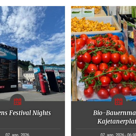
ns Festival Nights
Bio-Bauernma
Kajetanerpla
07. ago. 2026
07. ago. 2026 - 06:0