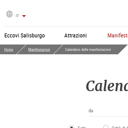
Scegli
IT
la
lingua
Eccovi Salisburgo
Attrazioni
Manifest
Home
Manifestazioni
Calendario delle manifestazioni
Calend
da