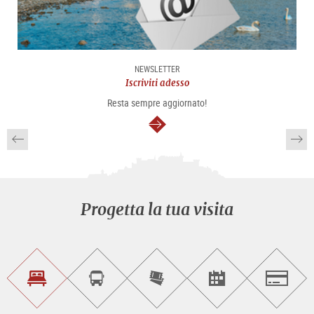
NEWSLETTER
Iscriviti adesso
Resta sempre aggiornato!
segue
Progetta la tua visita
Trova
Prenota
Compra
Trova
Salzburg
un
un
i
gli
alloggio
sightseeing
biglietti
eventi