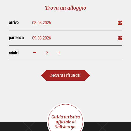
tour
online
Trova un alloggio
arrivo
partenza
adulti
ingrandisci
diminuisci
adulti
Mostra i risultati
Guida turistica
ufficiale di
Salisburgo