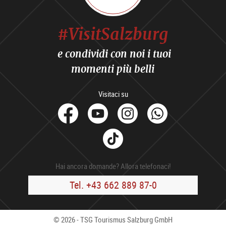
#VisitSalzburg
e condividi con noi i tuoi
momenti più belli
Visitaci su
facebook
Youtube
Instagram
Whats
Tik
Tok
Hai ancora domande? Allora telefonaci!
Tel. +43 662 889 87-0
© 2026 - TSG Tourismus Salzburg GmbH