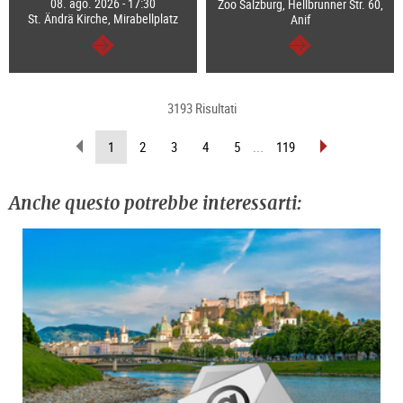
08. ago. 2026 - 17:30
Zoo Salzburg, Hellbrunner Str. 60,
St. Ändrä Kirche, Mirabellplatz
Anif
segue
segue
3193 Risultati
sfoglia
sfoglia
(pagina
1
2
3
4
5
...
119
indietro
avanti
attuale)
Anche questo potrebbe interessarti: