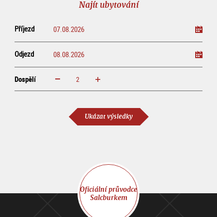
Najít ubytování
Příjezd
Odjezd
Dospělí
increase
reduce
Dospělí
Ukázat výsledky
Oficiální průvodce
Salcburkem