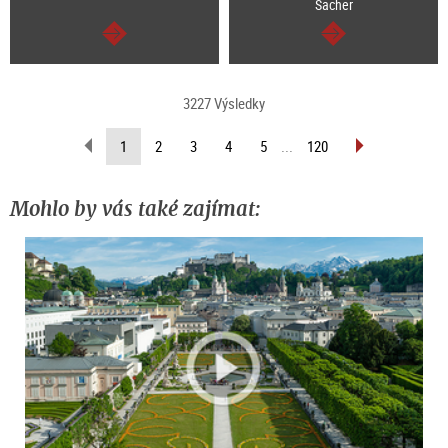
Sacher
continue
continue
3227 Výsledky
scroll
scroll
(current
1
2
3
4
5
...
120
back
forward
page)
(previous
(next
page)
page)
Mohlo by vás také zajímat: