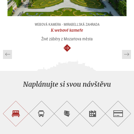
WEBOVÁ KAMERA - MIRABELLSKÁ ZAHRADA
K webové kameře
Živé záběry z Mozartova města
continue
Naplánujte si svou návštěvu
Najít
Objednat
Zakoupit
Najít
Salzburg
ubytování
si
vstupenky
pořad/akci
okružní
on-
prohlídku
line