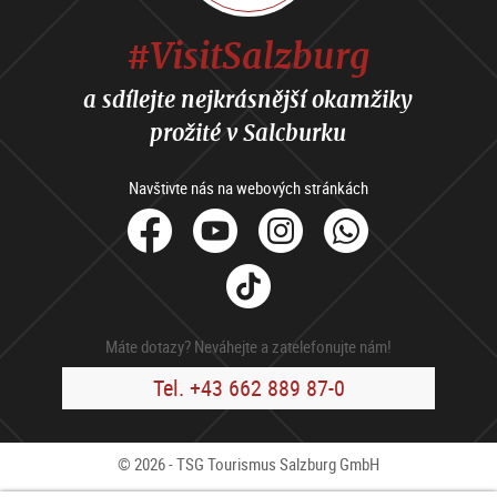
#VisitSalzburg
a sdílejte nejkrásnější okamžiky
prožité v Salcburku
Navštivte nás na webových stránkách
facebook
Youtube
Instagram
Whats
Tik
Tok
Máte dotazy? Neváhejte a zatelefonujte nám!
Tel. +43 662 889 87-0
© 2026 - TSG Tourismus Salzburg GmbH