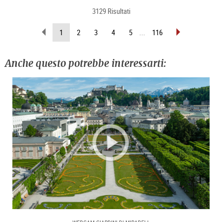
3129 Risultati
sfoglia
sfoglia
(pagina
1
2
3
4
5
...
116
indietro
avanti
attuale)
Anche questo potrebbe interessarti: