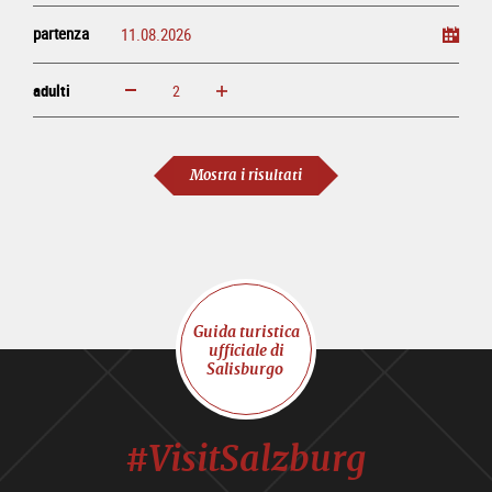
partenza
adulti
ingrandisci
diminuisci
adulti
Mostra i risultati
Guida turistica
ufficiale di
Salisburgo
#VisitSalzburg