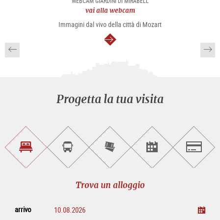
WEBCAM GIARDINI DI MIRABELL
vai alla webcam
Immagini dal vivo della città di Mozart
segue
Progetta la tua visita
Trova
Prenota
Compra
Trova
Salzburg
un
un
i
gli
alloggio
sightseeing
biglietti
eventi
tour
online
Trova un alloggio
arrivo