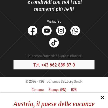
e condividi con noi i tuoi
momenti più belli
Visitaci su
facebook
Youtube
Instagram
Whats
Tik
Tok
Hai ancora domande? Allora telefonaci!
Tel. +43 662 889 87-0
© 2026 - TSG Tourismus Salzburg GmbH
Contatto
Stampa (EN)
B2B
Colofone
CGC
Austria, il paese delle vacanze
Informativa sulla privacy