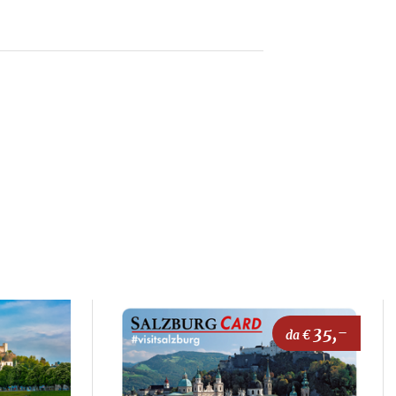
35,-
da €