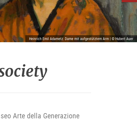
Heinrich Emil Adametz: Dame mit aufgestütztem Arm | © Hubert Auer
 society
seo Arte della Generazione