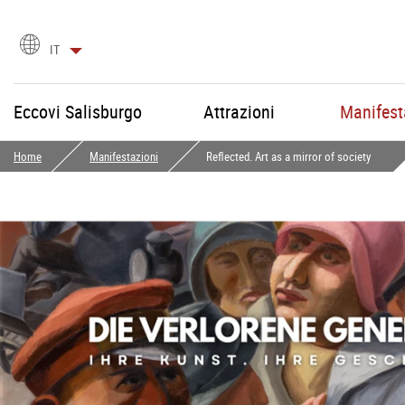
Scegli
IT
la
lingua
Eccovi Salisburgo
Attrazioni
Manifest
Home
Manifestazioni
Reflected. Art as a mirror of society