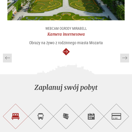
WEBCAM OGRODY MIRABELL
Kamera internetowa
Obrazy na żywo z rodzinnego miasta Mozarta
dalej
Zaplanuj swój pobyt
Znajdź
Rezerwacja
Kup
Szukaj
Salzburg
noclegi
wycieczek
bilety
imprez
on-