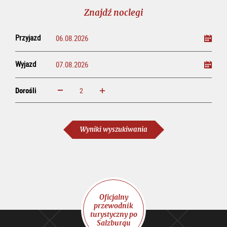
line
Znajdź noclegi
Przyjazd
Wyjazd
Dorośli
powiększ
zmniejsz
Dorośli
Wyniki wyszukiwania
Oficjalny
przewodnik
turystyczny po
Salzburgu