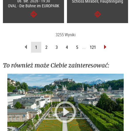
06. sie. 2026 - 19:30
Schloss Mirabell, Haupteingang
OVAL - Die Bühne im EUROPARK
dalej
dalej
3255 Wyniki
wstecz
do
(Aktualna
1
2
3
4
5
...
121
przodu
strona)
To również może Ciebie zainteresować: