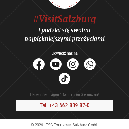
#VisitSalzburg
i podziel się swoimi
najpiękniejszymi przeżyciami
Odwiedź nas na
facebook
Youtube
Instagram
Whats
Tik
Tok
Haben Sie Fragen? Dann rufen Sie uns an!
Tel. +43 662 889 87-0
© 2026 - TSG Tourismus Salzburg GmbH