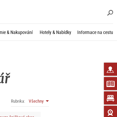
V
mie & Nakupování
Hotely & Nabídky
Informace na cestu
ář
Rubrika:
Všechny