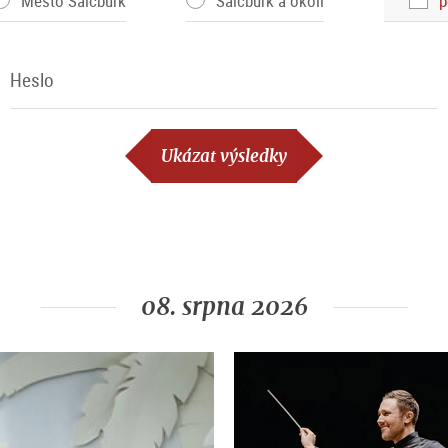
Město Salcburk
Salcburk a okolí
p
Heslo
Heslo
Ukázat výsledky
08. srpna 2026