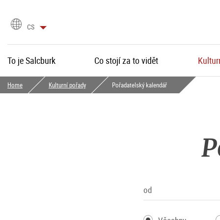
language
CS
selection
To je Salcburk
Co stojí za to vidět
Kultur
Home
Kulturní pořady
Pořadatelský kalendář
P
od