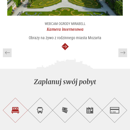
WEBCAM OGRODY MIRABELL
Kamera internetowa
Obrazy na żywo z rodzinnego miasta Mozarta
dalej
Zaplanuj swój pobyt
Znajdź
Rezerwacja
Kup
Szukaj
Salzburg
noclegi
wycieczek
bilety
imprez
on-
line