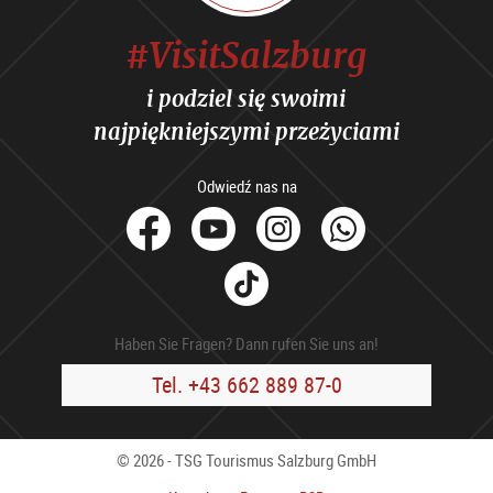
#VisitSalzburg
i podziel się swoimi
najpiękniejszymi przeżyciami
Odwiedź nas na
facebook
Youtube
Instagram
Whats
Tik
Tok
Haben Sie Fragen? Dann rufen Sie uns an!
Tel. +43 662 889 87-0
© 2026 - TSG Tourismus Salzburg GmbH