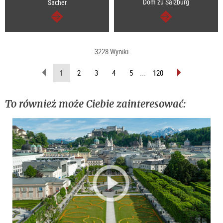
Dom zu Salzburg
Sacher
dalej
dalej
3228 Wyniki
wstecz
do
(Aktualna
1
2
3
4
5
...
120
przodu
strona)
To również może Ciebie zainteresować: