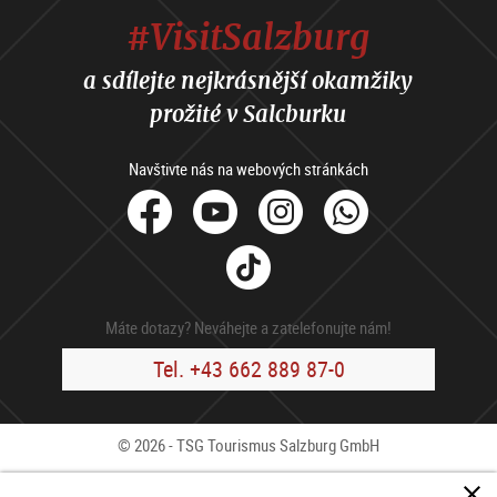
#VisitSalzburg
a sdílejte nejkrásnější okamžiky
prožité v Salcburku
Navštivte nás na webových stránkách
facebook
Youtube
Instagram
Whats
Tik
Tok
Máte dotazy? Neváhejte a zatelefonujte nám!
Tel. +43 662 889 87-0
© 2026 - TSG Tourismus Salzburg GmbH
Kontakty
Press
B2B