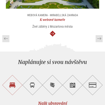
WEBOVÁ KAMERA - MIRABELLSKÁ ZAHRADA
K webové kameře
Živé záběry z Mozartova města
continue
Naplánujte si svou návštěvu
Najít
Objednat
Zakoupit
Najít
Salzburg
ubytování
si
vstupenky
pořad/akci
okružní
on-
prohlídku
line
Najít ubytování