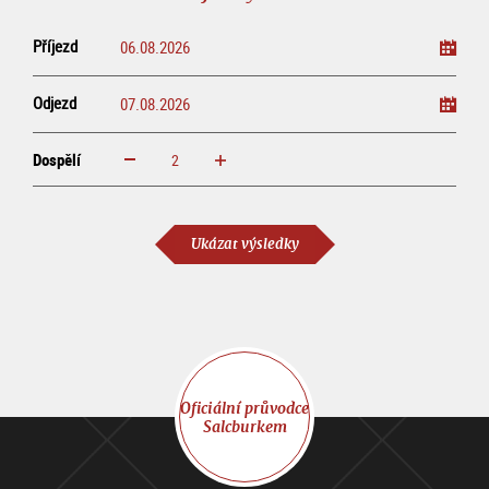
Příjezd
Odjezd
Dospělí
increase
reduce
Dospělí
Ukázat výsledky
Oficiální průvodce
Salcburkem