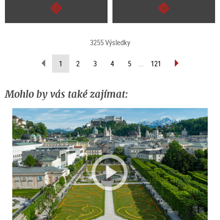
continue
continue
3255 Výsledky
scroll
scroll
(current
1
2
3
4
5
...
121
back
forward
page)
(previous
(next
page)
page)
Mohlo by vás také zajímat: