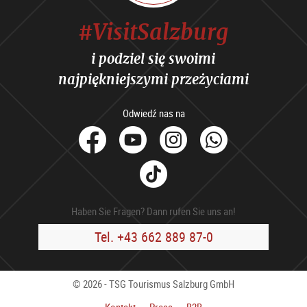
#VisitSalzburg
i podziel się swoimi
najpiękniejszymi przeżyciami
Odwiedź nas na
facebook
Youtube
Instagram
Whats
Tik
Tok
Haben Sie Fragen? Dann rufen Sie uns an!
Tel. +43 662 889 87-0
© 2026 - TSG Tourismus Salzburg GmbH