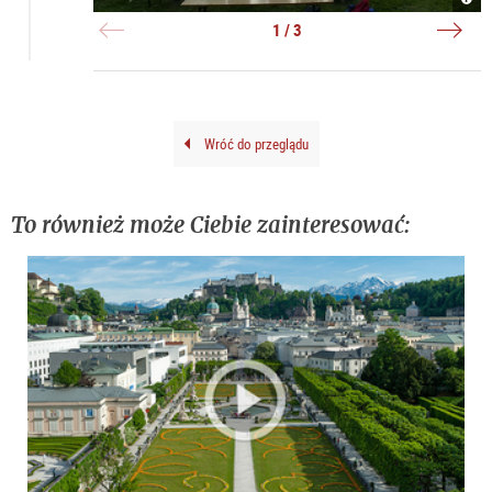
Sing
|
Sing
|
©
2
1 / 3
©
Evey
|
Evel
&
©
&
Hube
Evel
Hube
Brun
&
Brun
Hube
Brun
Wróć do przeglądu
To również może Ciebie zainteresować: