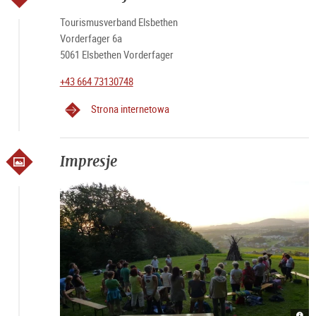
Tourismusverband Elsbethen
Vorderfager 6a
5061 Elsbethen Vorderfager
+43 664 73130748
Strona internetowa
Impresje
Freie
Lage
Frei