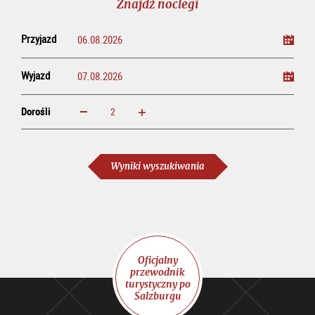
Znajdź noclegi
Przyjazd
Wyjazd
Dorośli
powiększ
zmniejsz
Dorośli
Wyniki wyszukiwania
Oficjalny
przewodnik
turystyczny po
Salzburgu