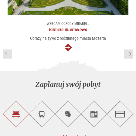
WEBCAM OGRODY MIRABELL
Kamera internetowa
Obrazy na żywo z rodzinnego miasta Mozarta
dalej
Zaplanuj swój pobyt
Znajdź
Rezerwacja
Kup
Szukaj
Salzburg
noclegi
wycieczek
bilety
imprez
on-
line