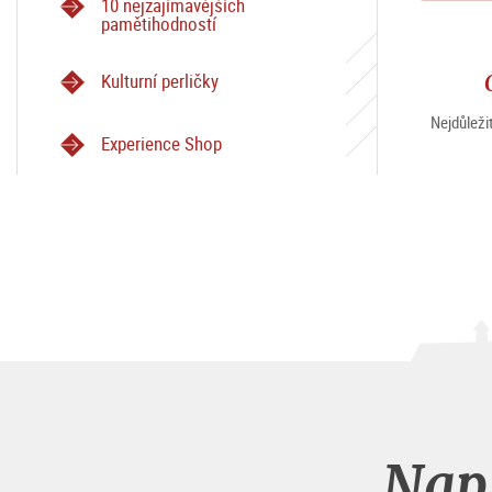
10 nejzajímavějších
pamětihodností
Kulturní perličky
Nejdůleži
Experience Shop
Napl