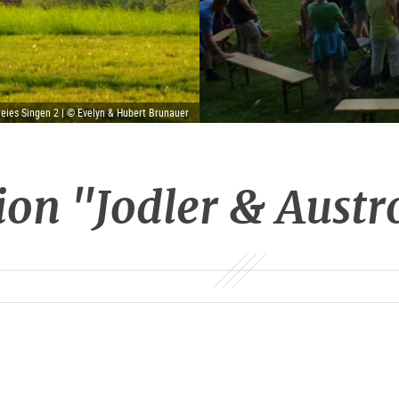
reies Singen 2 | © Evelyn & Hubert Brunauer
ion "Jodler & Aust