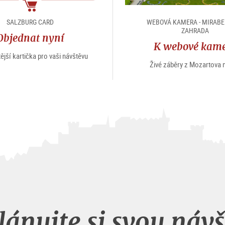
package
SALZBURG CARD
WEBOVÁ KAMERA - MIRAB
ZAHRADA
Objednat nyní
K webové kam
tější kartička pro vaši návštěvu
Živé záběry z Mozartova 
ánujte si svou náv