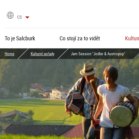
language
CS
selection
To je Salcburk
Co stojí za to vidět
Kultur
Home
Kulturní pořady
Jam Session "Jodler & Austropop"