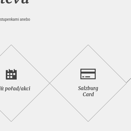
e vstupenkami anebo
Najít
Salzburg<br>Card
Salzburg
ít pořad/akci
pořad/akci
Card