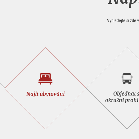
Vyhledejte si zde 
Najít
Objed
Objednat s
Najít ubytování
ubytování
si
okružní prohl
okruž
prohl