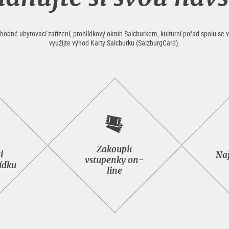
vhodné ubytovací zařízení, prohlídkový okruh Salcburkem, kulturní pořad spolu s
využijte výhod Karty Salcburku (SalzburgCard).
Zakoupit
nat
Zakoupit
i
Naj
vstupenky on-
vstupenky
ídku
line
ní
on-
ídku
line