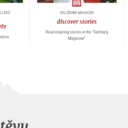
magazine
ELLSKÁ
SALZBURG MAGAZIN
discover stories
eře
Read inspiring stories in the “Salzburg
města
Magazine”
štěvu