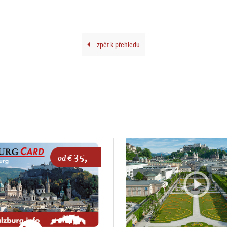
zpět k přehledu
35,-
od €