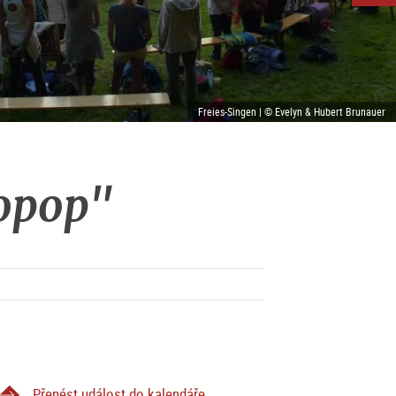
Freies-Singen | © Evelyn & Hubert Brunauer
ropop"
Přenést událost do kalendáře