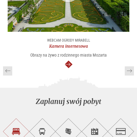
WEBCAM OGRODY MIRABELL
Kamera internetowa
Obrazy na żywo z rodzinnego miasta Mozarta
dalej
Zaplanuj swój pobyt
Znajdź
Rezerwacja
Kup
Szukaj
Salzburg