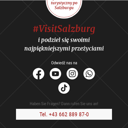
turystyczny po
Salzburgu
#VisitSalzburg
i podziel się swoimi
najpiękniejszymi przeżyciami
Odwiedź nas na
facebook
Youtube
Instagram
Whats
Tik
Tok
Haben Sie Fragen? Dann rufen Sie uns an!
Tel. +43 662 889 87-0