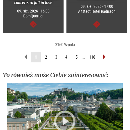
concerts to fall in love
09. sie. 2026 - 17:00
09. sie. 2026 - 16:00
Altstadt Hotel Radisson
DomQuartier
dalej
dalej
3160 Wyniki
wstecz
do
(Aktualna
1
2
3
4
5
...
118
przodu
strona)
To również może Ciebie zainteresować: