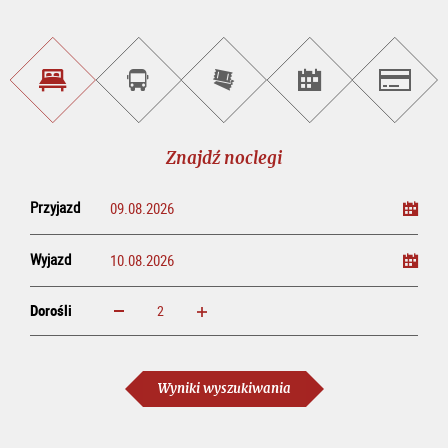
Znajdź
Rezerwacja
Kup
Szukaj
Salzburg
noclegi
wycieczek
bilety
imprez
on-
line
Znajdź noclegi
Przyjazd
Wyjazd
Dorośli
powiększ
zmniejsz
Dorośli
Wyniki wyszukiwania