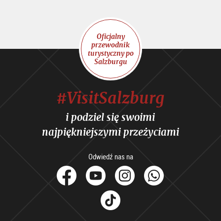
Oficjalny
przewodnik
turystyczny po
Salzburgu
#VisitSalzburg
i podziel się swoimi
najpiękniejszymi przeżyciami
Odwiedź nas na
facebook
Youtube
Instagram
Whats
Tik