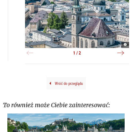
Fran
Alta
|
|
©
©
1 / 2
Anib
TSG
Trej
Brun
Wróć do przeglądu
To również może Ciebie zainteresować: