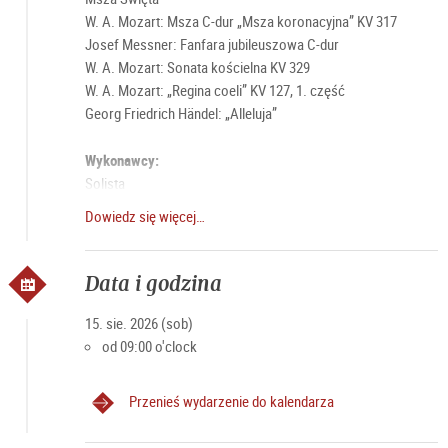
W. A. Mozart: Msza C-dur „Msza koronacyjna” KV 317
Josef Messner: Fanfara jubileuszowa C-dur
W. A. Mozart: Sonata kościelna KV 329
W. A. Mozart: „Regina coeli” KV 127, 1. część
Georg Friedrich Händel: „Alleluja”
Wykonawcy:
Solista
Chór i orkiestra kościoła franciszkańskiego
Dowiedz się więcej…
Markus Stepanek – organy
Dyrygent: Bernhard Gfrerer
Data i godzina
Dalsze informacje: https://franziskanerkirche-salzburg.at
15. sie. 2026 (sob)
od 09:00 o'clock
Przenieś wydarzenie do kalendarza