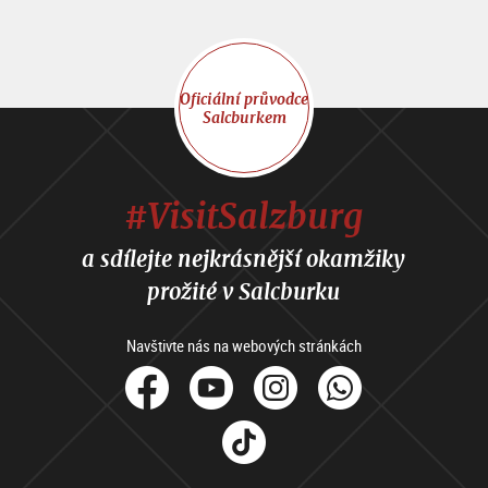
Oficiální průvodce
Salcburkem
#VisitSalzburg
a sdílejte nejkrásnější okamžiky
prožité v Salcburku
Navštivte nás na webových stránkách
facebook
Youtube
Instagram
Whats
Tik