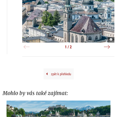
Fran
Alta
|
|
©
©
1 / 2
Anib
TSG
Trej
Brun
zpět k přehledu
Mohlo by vás také zajímat: