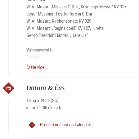
W. A. Mozart: Missa in C-Dur „Krönungs-Messe” KV 317
Josef Messner: Festfanfare in C-Dur
W. A. Mozart: Kirchensonate KV 329
W. A. Mozart: „Regina coeli“ KV 127, 1. věta
Georg Friedrich Händel: „Halleluja”
Vykonavatelé:
Solisté
Chor a orchestr františkánského kostela
Čtěte více …
Markus Stepanek – varhany
Řízení: Bernhard Gfrerer
Datum & Čas
Další informace: https://franziskanerkirche-salzburg.at
15. srp. 2026 (So)
od 09:00 o'clock
Přenést událost do kalendáře