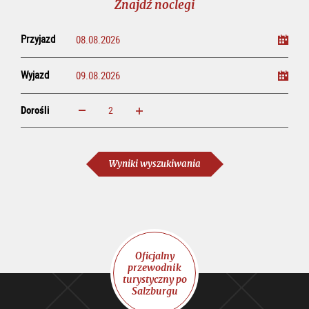
Znajdź noclegi
Przyjazd
Wyjazd
Dorośli
powiększ
zmniejsz
Dorośli
Wyniki wyszukiwania
Oficjalny
przewodnik
turystyczny po
Salzburgu