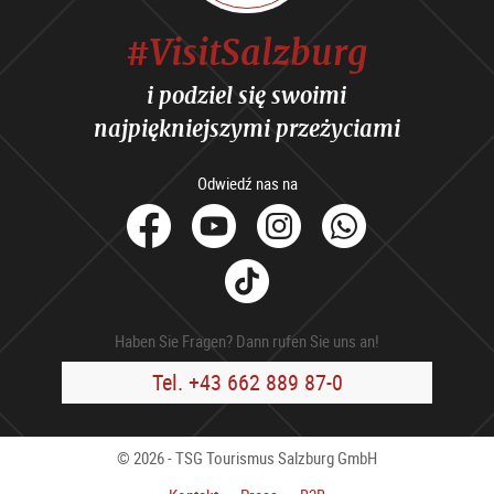
#VisitSalzburg
i podziel się swoimi
najpiękniejszymi przeżyciami
Odwiedź nas na
facebook
Youtube
Instagram
Whats
Tik
Tok
Haben Sie Fragen? Dann rufen Sie uns an!
Tel. +43 662 889 87-0
© 2026 - TSG Tourismus Salzburg GmbH