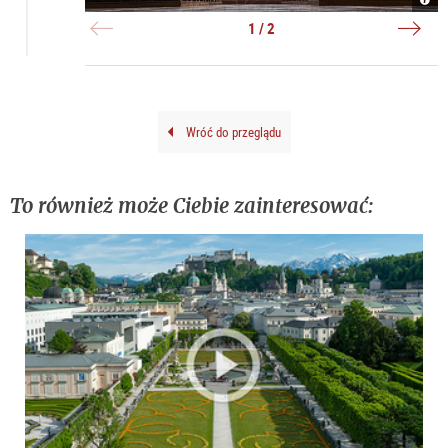
|
|
©
©
1 / 2
TSG
Anib
Brun
Trej
Wróć do przeglądu
To również może Ciebie zainteresować: