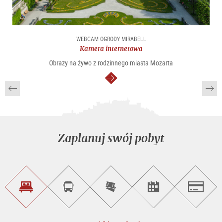
WEBCAM OGRODY MIRABELL
Kamera internetowa
Obrazy na żywo z rodzinnego miasta Mozarta
dalej
Zaplanuj swój pobyt
Znajdź
Rezerwacja
Kup
Szukaj
Salzburg
noclegi
wycieczek
bilety
imprez
on-
line