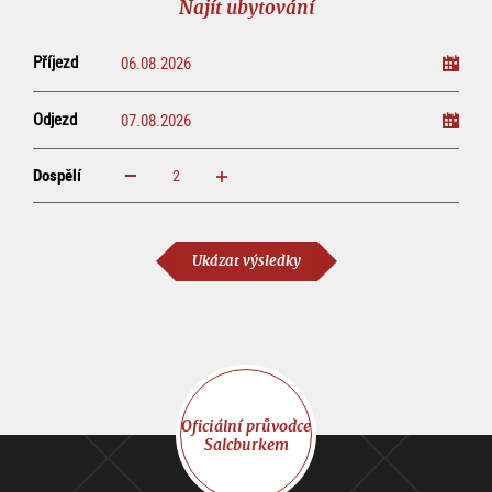
Najít ubytování
Příjezd
Odjezd
Dospělí
increase
reduce
Dospělí
Ukázat výsledky
Oficiální průvodce
Salcburkem