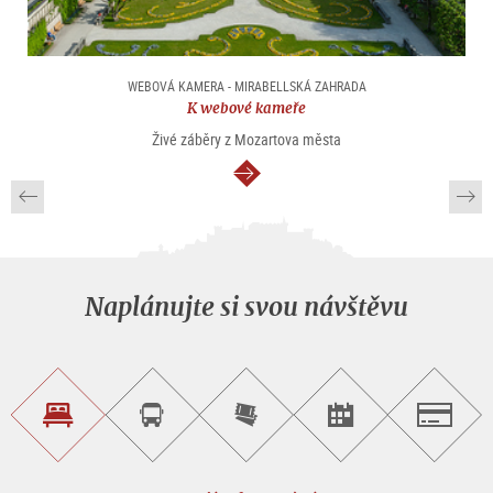
WEBOVÁ KAMERA - MIRABELLSKÁ ZAHRADA
K webové kameře
Živé záběry z Mozartova města
continue
Naplánujte si svou návštěvu
Najít
Objednat
Zakoupit
Najít
Salzburg
ubytování
si
vstupenky
pořad/akci
okružní
on-
prohlídku
line