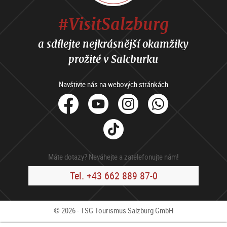
#VisitSalzburg
a sdílejte nejkrásnější okamžiky
prožité v Salcburku
Navštivte nás na webových stránkách
facebook
Youtube
Instagram
Whats
Tik
Tok
Máte dotazy? Neváhejte a zatelefonujte nám!
Tel. +43 662 889 87-0
© 2026 - TSG Tourismus Salzburg GmbH