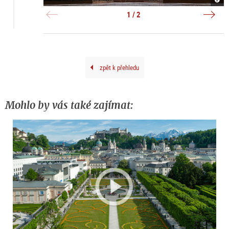
|
|
©
©
1 / 2
TSG
Anib
Brun
Trej
zpět k přehledu
Mohlo by vás také zajímat: