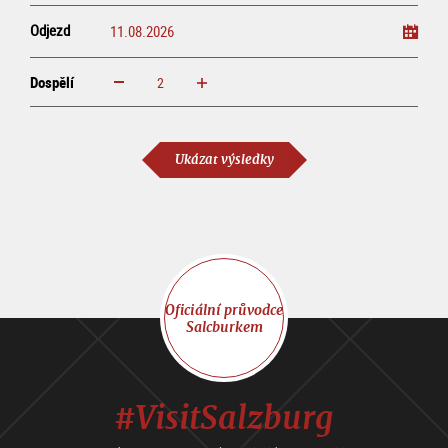
Odjezd
Dospělí
increase
reduce
Dospělí
Ukázat výsledky
Oficiální průvodce
Salcburkem
#VisitSalzburg