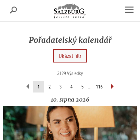
Salcburk
Vyhledávání
sr.skipnav.Zum
sr.skipnav.Zum
sr.skipnav.Zu
Inhalt
Hauptmenü
den
open
springen
springen
Kontaktinformationen
navig
Pořadatelský kalendář
Ukázat filtr
3129 Výsledky
scroll
scroll
(current
1
2
3
4
5
...
116
back
forward
page)
(previous
(next
10. srpna 2026
page)
page)