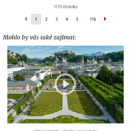
3129 Výsledky
scroll
scroll
(current
1
2
3
4
5
...
116
back
forward
page)
(previous
(next
page)
page)
Mohlo by vás také zajímat: