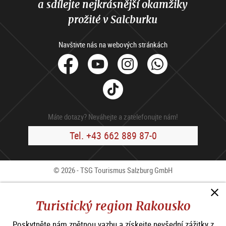
a sdílejte nejkrásnější okamžiky
prožité v Salcburku
Navštivte nás na webových stránkách
facebook
Youtube
Instagram
Whats
Tik
Tok
Máte dotazy? Neváhejte a zatelefonujte nám!
Tel. +43 662 889 87-0
© 2026 - TSG Tourismus Salzburg GmbH
Kontakty
Press
B2B
Impressum
V.o.p.
Turistický region Rakousko
Ochrana osobních údajů
Poskytněte nám zpětnou vazbu a získejte nevšední zážitky z