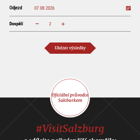
Odjezd
Dospělí
increase
reduce
Dospělí
Ukázat výsledky
Oficiální průvodce
Salcburkem
#VisitSalzburg