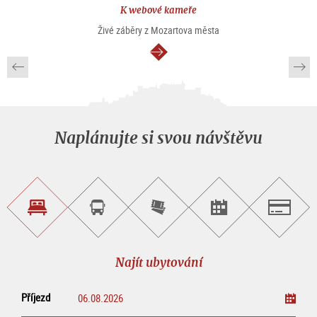
K webové kameře
Živé záběry z Mozartova města
continue
Naplánujte si svou návštěvu
Najít
Objednat
Zakoupit
Najít
Salzburg
ubytování
si
vstupenky
pořad/akci
okružní
on-
prohlídku
line
Najít ubytování
Příjezd