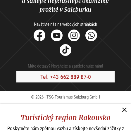
a sdílejte nejkrásnější okamžiky
prožité v Salcburku
Navštivte nás na webových stránkách
facebook
Youtube
Instagram
Whats
Tik
Tok
Máte dotazy? Neváhejte a zatelefonujte nám!
Tel. +43 662 889 87-0
© 2026 - TSG Tourismus Salzburg GmbH
Kontakty
Press
B2B
Impressum
V.o.p.
Turistický region Rakousko
Ochrana osobních údajů
Poskytněte nám zpětnou vazbu a získejte nevšední zážitky z