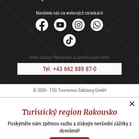
Navštivte nás na webových stránkách
facebook
Youtube
Instagram
Whats
Tik
Tok
Máte dotazy? Neváhejte a zatelefonujte nám!
Tel. +43 662 889 87-0
© 2026 - TSG Tourismus Salzburg GmbH
Kontakty
Press
B2B
Impressum
V.o.p.
Turistický region Rakousko
Ochrana osobních údajů
Poskytněte nám zpětnou vazbu a získejte nevšední zážitky z
Prohlášení o přístupnosti
dovolené!
Nastavení cookies