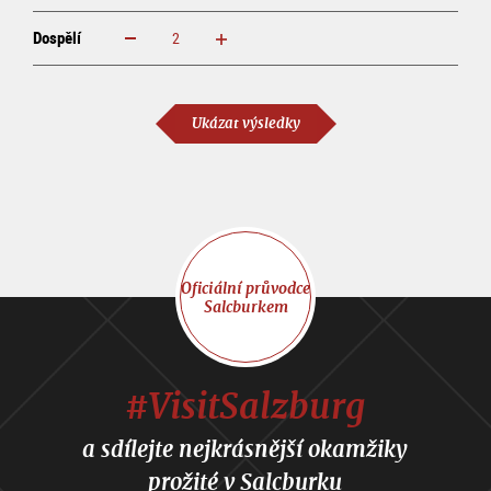
Dospělí
increase
reduce
Dospělí
Ukázat výsledky
Oficiální průvodce
Salcburkem
#VisitSalzburg
a sdílejte nejkrásnější okamžiky
prožité v Salcburku