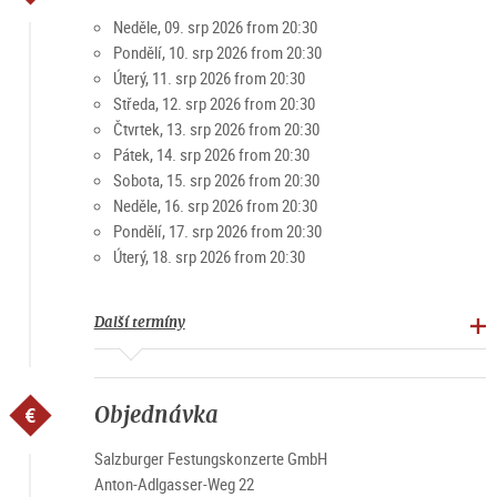
Salzburgu, spojená s úchvatným a bezkonkurenčním
Neděle, 09. srp 2026 from 20:30
výhledem na město Mozarta a jeho okolí. Koncertní zážitek
Pondělí, 10. srp 2026 from 20:30
první třídy.
Úterý, 11. srp 2026 from 20:30
Středa, 12. srp 2026 from 20:30
Nejprodávanější nabídky
Čtvrtek, 13. srp 2026 from 20:30
Pátek, 14. srp 2026 from 20:30
Abychom zážitek ještě umocnili, v měsících dubnu až říjnu je
Sobota, 15. srp 2026 from 20:30
navíc možné spojit VIP nabídku s plavbou po Salzachu. K
Neděle, 16. srp 2026 from 20:30
dispozici jsou loď Salzach "Amadeus" nebo "Amphibious".
Pondělí, 17. srp 2026 from 20:30
Úterý, 18. srp 2026 from 20:30
10% sleva s kartou Salzburg (slevový kód: Card2026) při
online rezervaci přes
oficiální web.
Další termíny
Objednávka
Salzburger Festungskonzerte GmbH
Anton-Adlgasser-Weg 22