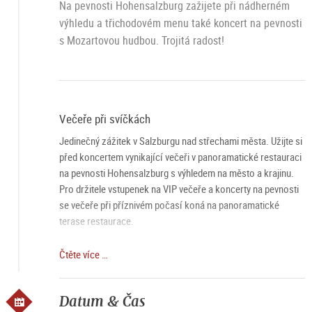
Na pevnosti Hohensalzburg zažijete při nádherném
výhledu a třichodovém menu také koncert na pevnosti
s Mozartovou hudbou. Trojitá radost!
Večeře při svíčkách
Jedinečný zážitek v Salzburgu nad střechami města. Užijte si
před koncertem vynikající večeři v panoramatické restauraci
na pevnosti Hohensalzburg s výhledem na město a krajinu.
Pro držitele vstupenek na VIP večeře a koncerty na pevnosti
se večeře při příznivém počasí koná na panoramatické
terase restaurace.
Koncert na pevnosti
Čtěte více …
Salzburské Mozartovo ensemble a Mozartský komorní
orchestr hrají pro vás v nejkrásnějších prostorách pevnosti
Datum & Čas
nejoblíbenější díla od Mozarta po Strausse nad střechami