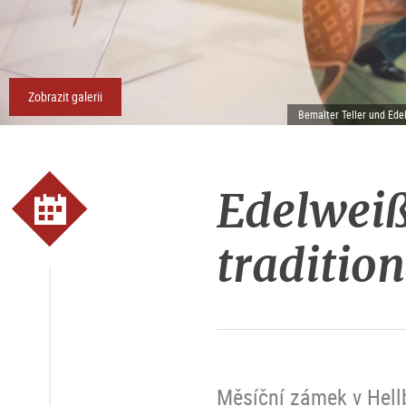
Zobrazit galerii
Bemalter Teller und Ed
Edelweiß
traditio
Měsíční zámek v Hellb