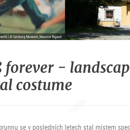
elweiß | © Salzburg Museum_Maurice Rigaud
 forever - landscap
nal costume
runnu se v posledních letech stal místem spec