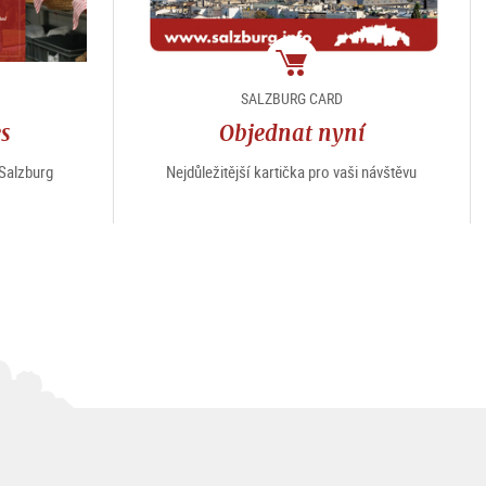
e
package
SALZBURG CARD
es
Objednat nyní
“Salzburg
Nejdůležitější kartička pro vaši návštěvu