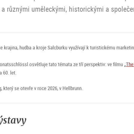
 a různými uměleckými, historickými a společe
 se krajina, hudba a kroje Salcburku využívají k turistickému marketin
natsschlössl osvětluje tato témata ze tří perspektiv: ve filmu „
The
 60. let.
 který se otevře v roce 2026, v Hellbrunn.
ýstavy