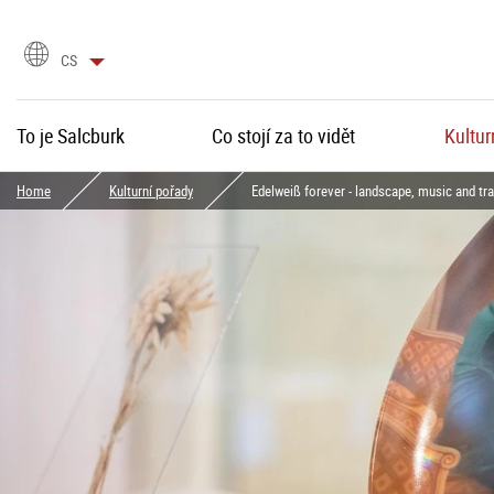
language
CS
selection
To je Salcburk
Co stojí za to vidět
Kultur
Home
Kulturní pořady
Edelweiß forever - landscape, music and tr