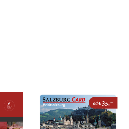
35,-
od €