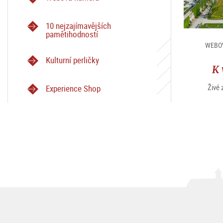
10 nejzajímavějších
pamětihodností
WEBOV
Kulturní perličky
K 
Živé
Experience Shop