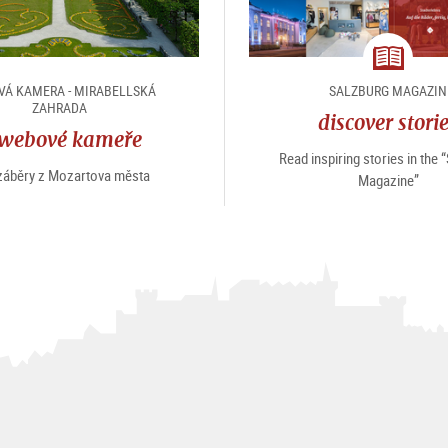
magazin
Á KAMERA - MIRABELLSKÁ
SALZBURG MAGAZIN
ZAHRADA
discover stori
webové kameře
Read inspiring stories in the 
 záběry z Mozartova města
Magazine”