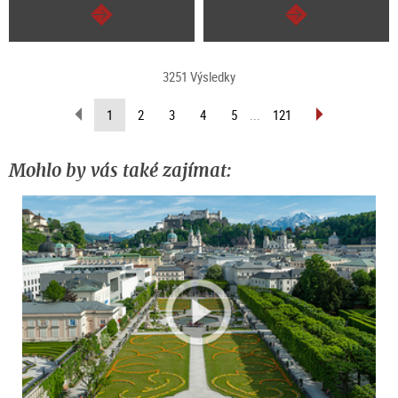
continue
continue
3251 Výsledky
scroll
scroll
(current
1
2
3
4
5
...
121
back
forward
page)
(previous
(next
page)
page)
Mohlo by vás také zajímat: