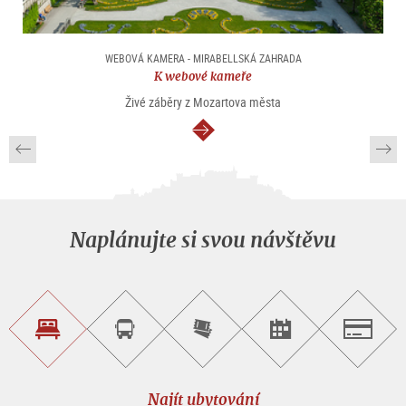
WEBOVÁ KAMERA - MIRABELLSKÁ ZAHRADA
K webové kameře
Živé záběry z Mozartova města
continue
Naplánujte si svou návštěvu
Najít
Objednat
Zakoupit
Najít
Salzburg
ubytování
si
vstupenky
pořad/akci
okružní
on-
prohlídku
line
Najít ubytování