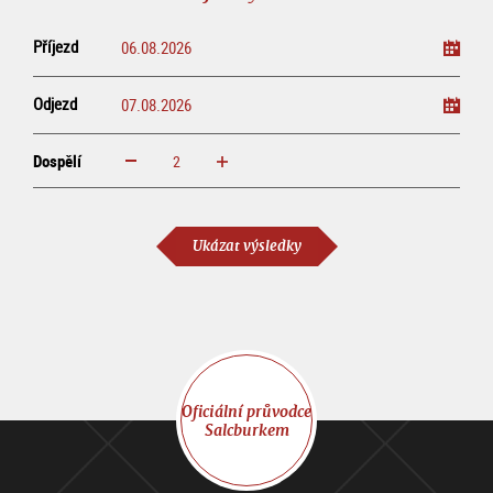
Příjezd
Odjezd
Dospělí
increase
reduce
Dospělí
Ukázat výsledky
Oficiální průvodce
Salcburkem