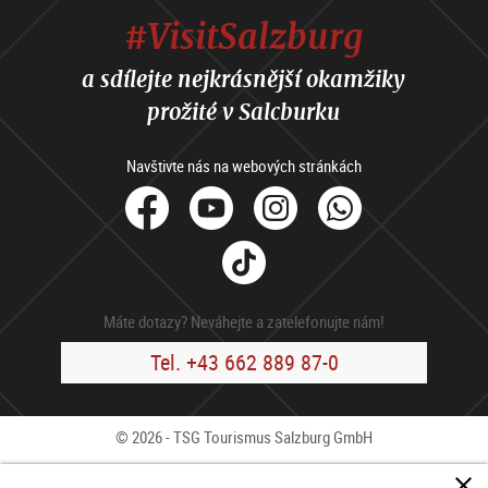
#VisitSalzburg
a sdílejte nejkrásnější okamžiky
prožité v Salcburku
Navštivte nás na webových stránkách
facebook
Youtube
Instagram
Whats
Tik
Tok
Máte dotazy? Neváhejte a zatelefonujte nám!
Tel. +43 662 889 87-0
© 2026 - TSG Tourismus Salzburg GmbH
Kontakty
Press
B2B