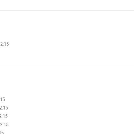
12:15
:15
2:15
2:15
12:15
15