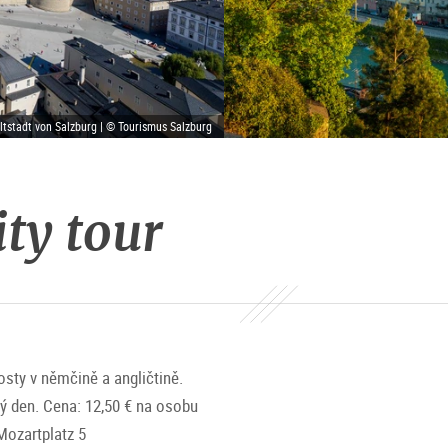
ltstadt von Salzburg | © Tourismus Salzburg
ity tour
osty v němčině a angličtině.
dý den. Cena: 12,50 € na osobu
Mozartplatz 5