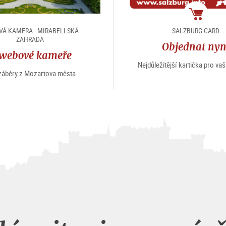
package
Á KAMERA - MIRABELLSKÁ
SALZBURG CARD
ZAHRADA
Objednat nyn
webové kameře
Nejdůležitější kartička pro vaš
 záběry z Mozartova města