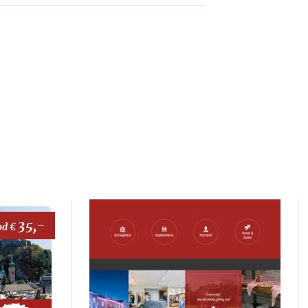
35,-
od €