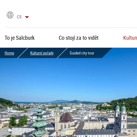
language
CS
selection
To je Salcburk
Co stojí za to vidět
Kultur
Home
Kulturní pořady
Guided city tour