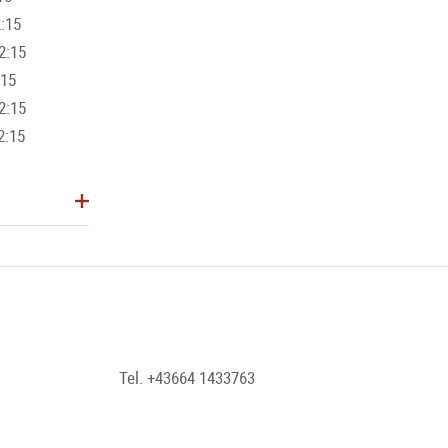
2:15
2:15
:15
2:15
2:15
Tel. +43664 1433763