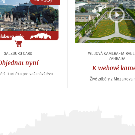
package
SALZBURG CARD
WEBOVÁ KAMERA - MIRAB
ZAHRADA
Objednat nyní
K webové kam
tější kartička pro vaši návštěvu
Živé záběry z Mozartova 