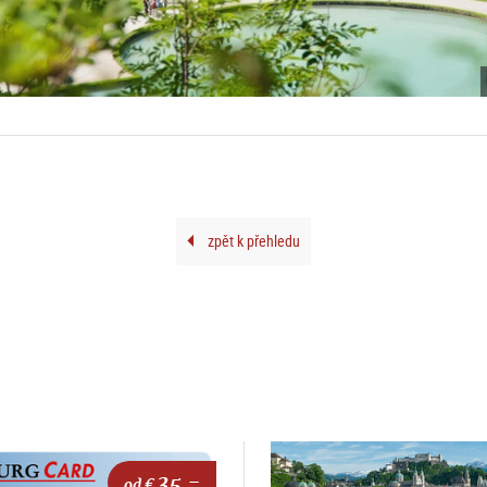
zpět k přehledu
35,-
od €