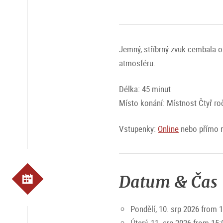
Jemný, stříbrný zvuk cembala o
atmosféru.
Délka: 45 minut
Místo konání: Místnost Čtyř ro
Vstupenky:
Online
nebo přímo n
Datum & Čas
Pondělí, 10. srp 2026 from 
Úterý, 11. srp 2026 from 15: