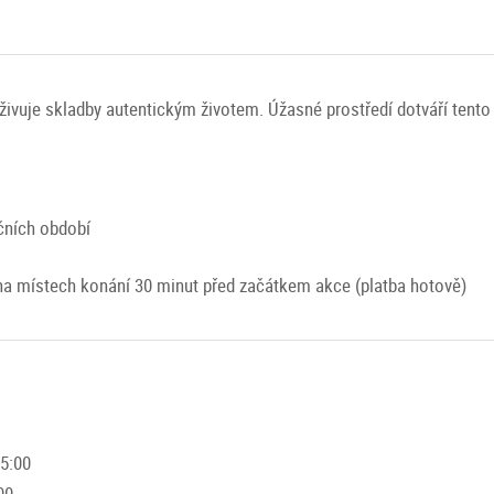
živuje skladby autentickým životem. Úžasné prostředí dotváří tento
čních období
a místech konání 30 minut před začátkem akce (platba hotově)
15:00
00