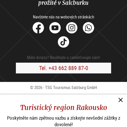
prožité v Salcburku
Navštivte nás na webových stránkách
facebook
Youtube
Instagram
Whats
Tik
Tok
Máte dotazy? Neváhejte a zatelefonujte nám!
Tel. +43 662 889 87-0
© 2026 - TSG Tourismus Salzburg GmbH
Kontakty
Press
B2B
Impressum
V.o.p.
Turistický region Rakousko
Ochrana osobních údajů
Poskytněte nám zpětnou vazbu a získejte nevšední zážitky z
Prohlášení o přístupnosti
dovolené!