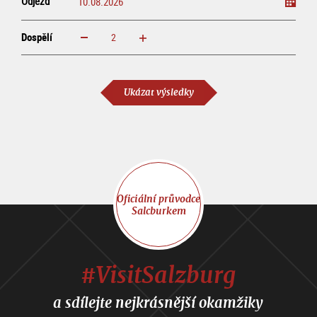
Odjezd
Dospělí
increase
reduce
Dospělí
Ukázat výsledky
Oficiální průvodce
Salcburkem
#VisitSalzburg
a sdílejte nejkrásnější okamžiky