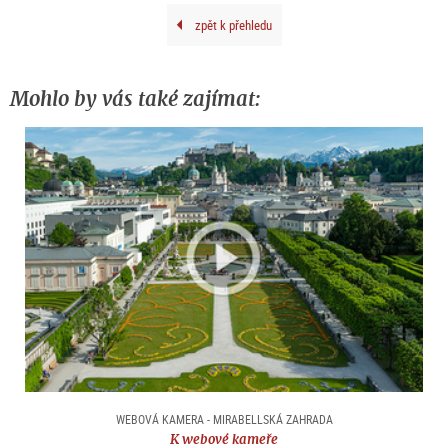
Fond
Oska
zpět k přehledu
Kok
/
Bild
Wie
202
Mohlo by vás také zajímat:
WEBOVÁ KAMERA - MIRABELLSKÁ ZAHRADA
K webové kameře