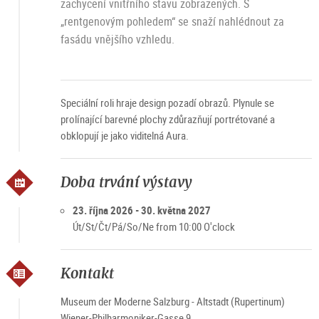
zachycení vnitřního stavu zobrazených. S
„rentgenovým pohledem“ se snaží nahlédnout za
fasádu vnějšího vzhledu.
Speciální roli hraje design pozadí obrazů. Plynule se
prolínající barevné plochy zdůrazňují portrétované a
obklopují je jako viditelná Aura.
Doba trvání výstavy
23. října 2026 - 30. května 2027
Út/St/Čt/Pá/So/Ne from 10:00 O'clock
Kontakt
Museum der Moderne Salzburg - Altstadt (Rupertinum)
Wiener-Philharmoniker-Gasse 9