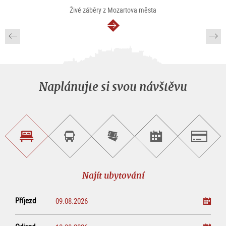
Živé záběry z Mozartova města
continue
Naplánujte si svou návštěvu
Najít
Objednat
Zakoupit
Najít
Salzburg
ubytování
si
vstupenky
pořad/akci
okružní
on-
prohlídku
line
Najít ubytování
Příjezd