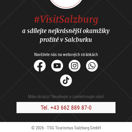
#VisitSalzburg
a sdílejte nejkrásnější okamžiky
prožité v Salcburku
Navštivte nás na webových stránkách
facebook
Youtube
Instagram
Whats
Tik
Tok
Máte dotazy? Neváhejte a zatelefonujte nám!
Tel. +43 662 889 87-0
© 2026 - TSG Tourismus Salzburg GmbH