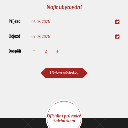
prohlídku
line
Najít ubytování
Příjezd
Odjezd
Dospělí
increase
reduce
Dospělí
Ukázat výsledky
Oficiální průvodce
Salcburkem