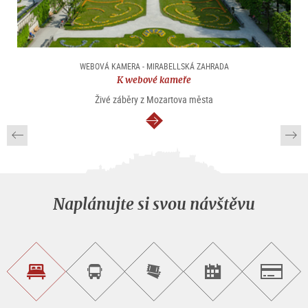
WEBOVÁ KAMERA - MIRABELLSKÁ ZAHRADA
K webové kameře
Živé záběry z Mozartova města
continue
Naplánujte si svou návštěvu
Najít
Objednat
Zakoupit
Najít
Salzburg
ubytování
si
vstupenky
pořad/akci
okružní
on-