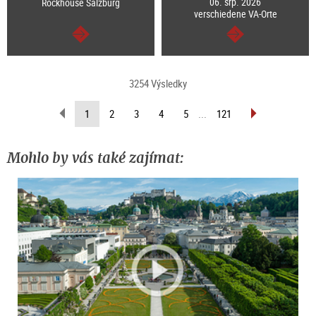
06. srp. 2026
Rockhouse Salzburg
verschiedene VA-Orte
continue
continue
3254 Výsledky
scroll
scroll
(current
1
2
3
4
5
...
121
back
forward
page)
(previous
(next
page)
page)
Mohlo by vás také zajímat: