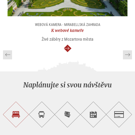
WEBOVÁ KAMERA - MIRABELLSKÁ ZAHRADA
K webové kameře
Živé záběry z Mozartova města
continue
Naplánujte si svou návštěvu
Najít
Objednat
Zakoupit
Najít
Salzburg
ubytování
si
vstupenky
pořad/akci
okružní
on-
prohlídku
line