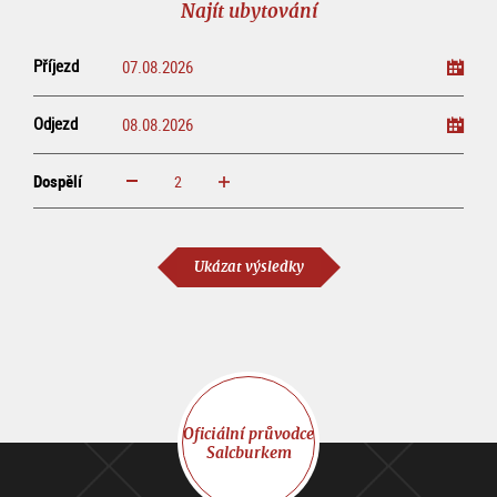
Najít ubytování
Příjezd
Odjezd
Dospělí
increase
reduce
Dospělí
Ukázat výsledky
Oficiální průvodce
Salcburkem