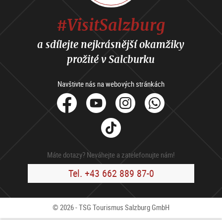
#VisitSalzburg
a sdílejte nejkrásnější okamžiky
prožité v Salcburku
Navštivte nás na webových stránkách
facebook
Youtube
Instagram
Whats
Tik
Tok
Máte dotazy? Neváhejte a zatelefonujte nám!
Tel. +43 662 889 87-0
© 2026 - TSG Tourismus Salzburg GmbH