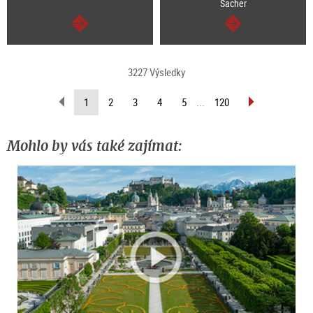
Sacher
continue
continue
3227 Výsledky
scroll
scroll
(current
1
2
3
4
5
...
120
back
forward
page)
(previous
(next
page)
page)
Mohlo by vás také zajímat: