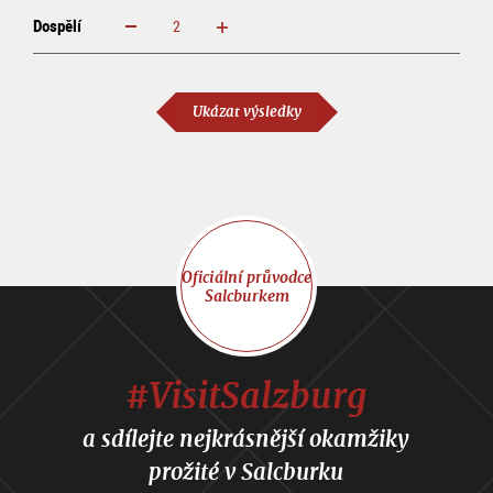
Dospělí
increase
reduce
Dospělí
Ukázat výsledky
Oficiální průvodce
Salcburkem
#VisitSalzburg
a sdílejte nejkrásnější okamžiky
prožité v Salcburku