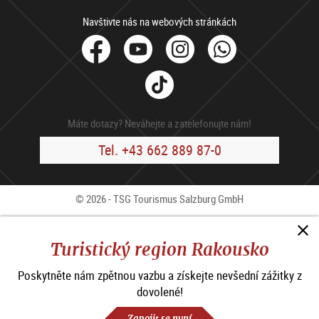
Navštivte nás na webových stránkách
facebook
Youtube
Instagram
Whats
Tik
Tok
Máte dotazy? Neváhejte a zatelefonujte nám!
Tel. +43 662 889 87-0
© 2026 - TSG Tourismus Salzburg GmbH
Kontakty
Press
B2B
Impressum
V.o.p.
Turistický region Rakousko
Ochrana osobních údajů
Poskytněte nám zpětnou vazbu a získejte nevšední zážitky z
Prohlášení o přístupnosti
dovolené!
Nastavení cookies
Zapojit se nyní