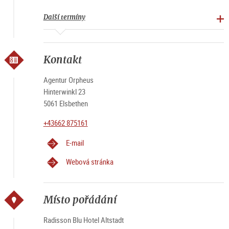
Další termíny
Kontakt
Agentur Orpheus
Hinterwinkl 23
5061 Elsbethen
+43662 875161
E-mail
Webová stránka
Místo pořádání
Radisson Blu Hotel Altstadt