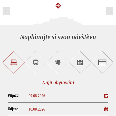
continue
Naplánujte si svou návštěvu
Najít
Objednat
Zakoupit
Najít
Salzburg
ubytování
si
vstupenky
pořad/akci
okružní
on-
prohlídku
line
Najít ubytování
Příjezd
Odjezd