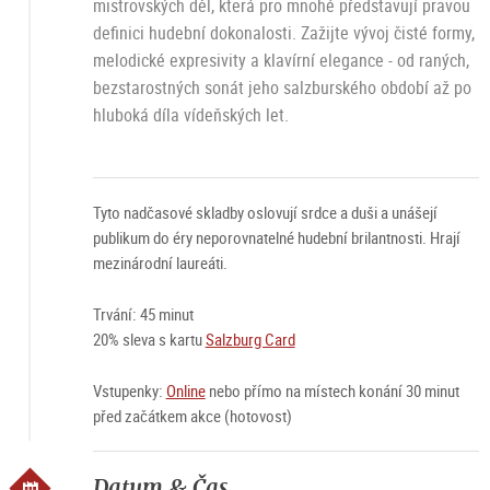
mistrovských děl, která pro mnohé představují pravou
definici hudební dokonalosti. Zažijte vývoj čisté formy,
melodické expresivity a klavírní elegance - od raných,
bezstarostných sonát jeho salzburského období až po
hluboká díla vídeňských let.
Tyto nadčasové skladby oslovují srdce a duši a unášejí
publikum do éry neporovnatelné hudební brilantnosti. Hrají
mezinárodní laureáti.
Trvání: 45 minut
20% sleva s kartu
Salzburg Card
Vstupenky:
Online
nebo přímo na místech konání 30 minut
před začátkem akce (hotovost)
Datum & Čas