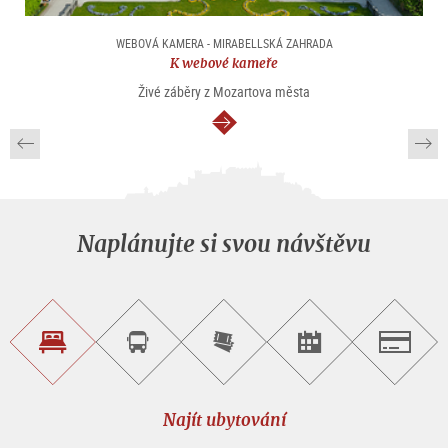
WEBOVÁ KAMERA - MIRABELLSKÁ ZAHRADA
K webové kameře
Živé záběry z Mozartova města
continue
Naplánujte si svou návštěvu
Najít
Objednat
Zakoupit
Najít
Salzburg
ubytování
si
vstupenky
pořad/akci
okružní
on-
prohlídku
line
Najít ubytování