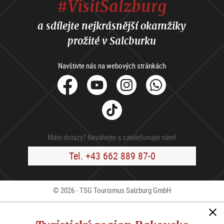
#VisitSalzburg
a sdílejte nejkrásnější okamžiky
prožité v Salcburku
Navštivte nás na webových stránkách
facebook
Youtube
Instagram
Whats
Tik
Tok
Máte dotazy? Neváhejte a zatelefonujte nám!
Tel. +43 662 889 87-0
© 2026 - TSG Tourismus Salzburg GmbH
Kontakty
Press
B2B
Impressum
V.o.p.