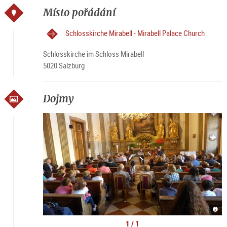
Místo pořádání
Schlosskirche Mirabell - Mirabell Palace Church
Schlosskirche im Schloss Mirabell
5020 Salzburg
Dojmy
©
Mus
im
1 / 1
Mira