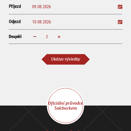
Příjezd
Odjezd
Dospělí
increase
reduce
Dospělí
Ukázat výsledky
Oficiální průvodce
Salcburkem