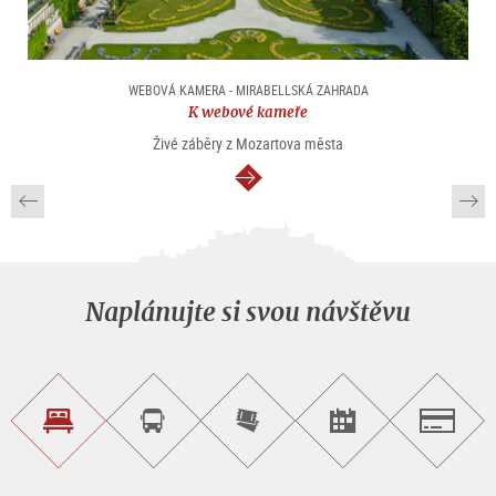
WEBOVÁ KAMERA - MIRABELLSKÁ ZAHRADA
K webové kameře
Živé záběry z Mozartova města
continue
Naplánujte si svou návštěvu
Najít
Objednat
Zakoupit
Najít
Salzburg
ubytování
si
vstupenky
pořad/akci
okružní
on-
prohlídku
line