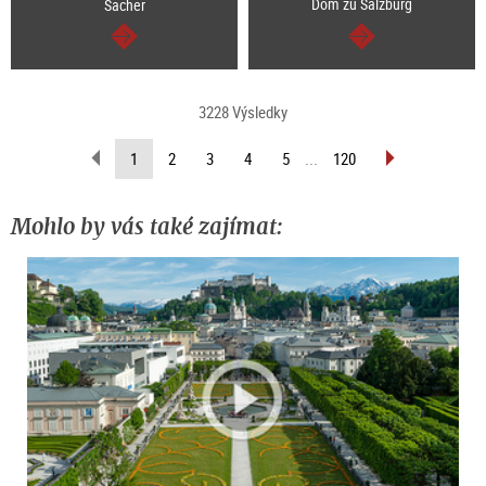
Dom zu Salzburg
Sacher
continue
continue
3228 Výsledky
scroll
scroll
(current
1
2
3
4
5
...
120
back
forward
page)
(previous
(next
page)
page)
Mohlo by vás také zajímat: