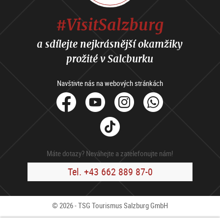
#VisitSalzburg
a sdílejte nejkrásnější okamžiky
prožité v Salcburku
Navštivte nás na webových stránkách
facebook
Youtube
Instagram
Whats
Tik
Tok
Máte dotazy? Neváhejte a zatelefonujte nám!
Tel. +43 662 889 87-0
© 2026 - TSG Tourismus Salzburg GmbH