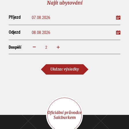
Najít ubytování
Příjezd
Odjezd
Dospělí
increase
reduce
Dospělí
Ukázat výsledky
Oficiální průvodce
Salcburkem