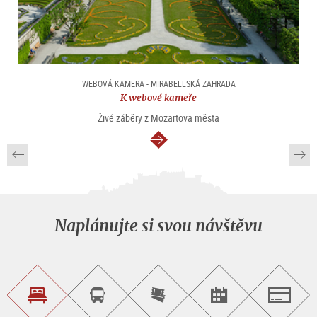
WEBOVÁ KAMERA - MIRABELLSKÁ ZAHRADA
K webové kameře
Živé záběry z Mozartova města
continue
Naplánujte si svou návštěvu
Najít
Objednat
Zakoupit
Najít
Salzburg
ubytování
si
vstupenky
pořad/akci