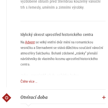
vyzdobené oblasti před Sternbräu kouzelný vánoční
trh s řemesly, uměním a zimními výrobky.
Idylický skvost uprostřed historického centra
Na
Advent
se velký vnitřní dvůr mění na romantickou
vesničku a Sternadvent se stává důležitou součástí vánoční
atmosféry Salcburku. Bohatě zdobené „stánky“ přenáší
návštěvníky do vlastního kosmu uprostřed historického
centra.
Jako „zimní trh“ až do začátku ledna
Čtěte více …
Jedinečnost Sternadventu spočívá také v tom, že se po
Vánocích až do 6. ledna dále koná jako „zimní trh“. To
poskytuje příležitost vychutnat si jedinečnou atmosféru i po
Otvírací doba
svátcích.