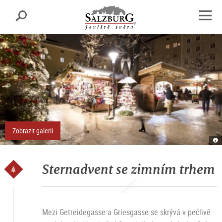
Salcburk
Vyhledávání
sr.skipnav.Zum
sr.skipnav.Zum
sr.skipnav.Zu
Inhalt
Hauptmenü
den
open
springen
springen
Kontaktinformationen
navig
Zobrazit galerii
St
m
W
St
Sa
Sternadvent se zimním trhem
Mezi Getreidegasse a Griesgasse se skrývá v pečlivě