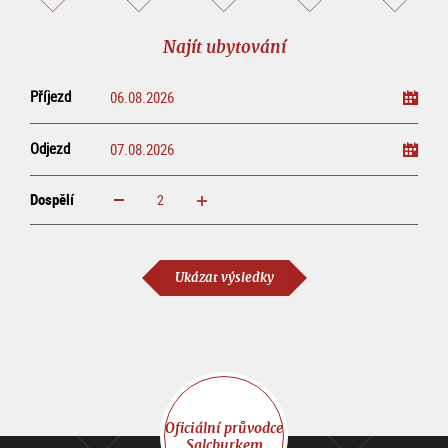
okružní
on-
prohlídku
line
Najít ubytování
Příjezd
Odjezd
Dospělí
increase
reduce
Dospělí
Ukázat výsledky
Oficiální průvodce
Salcburkem