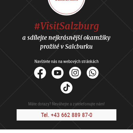
#VisitSalzburg
a sdílejte nejkrásnější okamžiky
prožité v Salcburku
Navštivte nás na webových stránkách
facebook
Youtube
Instagram
Whats
Tik
Tok
Máte dotazy? Neváhejte a zatelefonujte nám!
Tel. +43 662 889 87-0