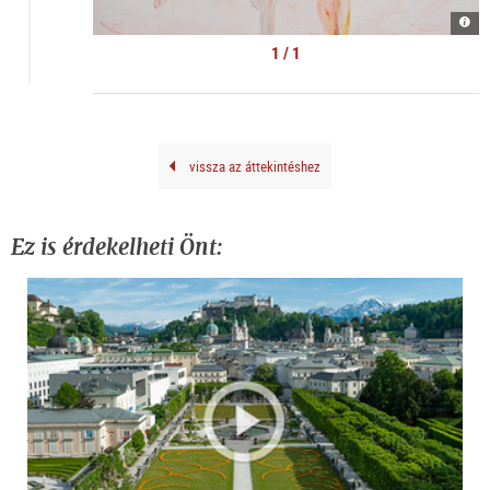
Kate
Lyso
|
1 / 1
©
kuns
doku
vissza az áttekintéshez
Ez is érdekelheti Önt: