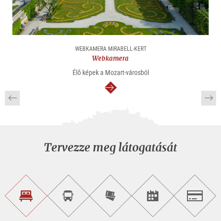
WEBKAMERA MIRABELL-KERT
Webkamera
Élő képek a Mozart-városból
Tovább
Tervezze meg látogatását
Szálláskeresés
Városnéző
Online
Rendezvény
Salzburg
túra
jegyvásárlás
keresése
foglalása