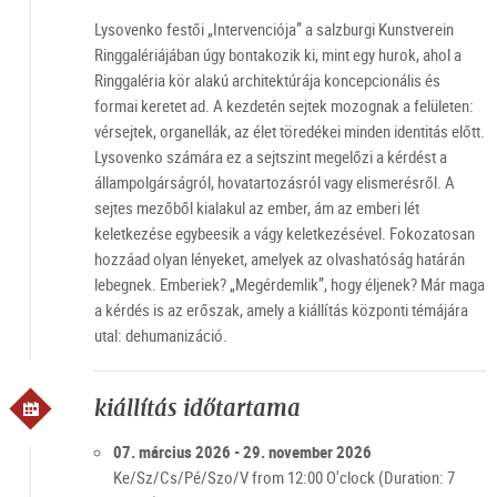
Lysovenko festői „Intervenciója” a salzburgi Kunstverein
Ringgalériájában úgy bontakozik ki, mint egy hurok, ahol a
Ringgaléria kör alakú architektúrája koncepcionális és
formai keretet ad. A kezdetén sejtek mozognak a felületen:
vérsejtek, organellák, az élet töredékei minden identitás előtt.
Lysovenko számára ez a sejtszint megelőzi a kérdést a
állampolgárságról, hovatartozásról vagy elismerésről. A
sejtes mezőből kialakul az ember, ám az emberi lét
keletkezése egybeesik a vágy keletkezésével. Fokozatosan
hozzáad olyan lényeket, amelyek az olvashatóság határán
lebegnek. Emberiek? „Megérdemlik”, hogy éljenek? Már maga
a kérdés is az erőszak, amely a kiállítás központi témájára
utal: dehumanizáció.
kiállítás időtartama
07. március 2026 - 29. november 2026
Ke/Sz/Cs/Pé/Szo/V from 12:00 O'clock (Duration: 7