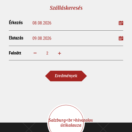
Szálláskeresés
Érkezés
Elutazás
Felnőtt
növelem
csökkentem
Felnőtt
Eredmények
Salzburg<br>hivatalos
útikalauza