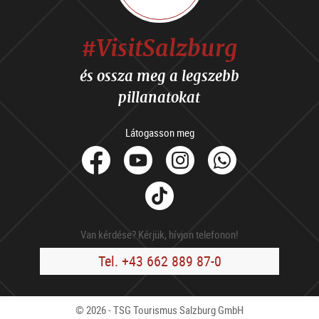
#VisitSalzburg
és ossza meg a legszebb
pillanatokat
Látogasson meg
facebook
Youtube
Instagram
Whats
Tik
Tok
Van kérdése? Kérjük, hívjon telefonon!
Tel. +43 662 889 87-0
© 2026 - TSG Tourismus Salzburg GmbH