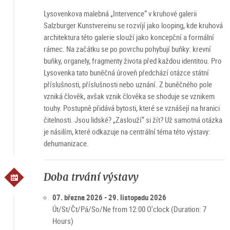
Lysovenkova malebná „Intervence“ v kruhové galerii
Salzburger Kunstvereinu se rozvíjí jako looping, kde kruhová
architektura této galerie slouží jako koncepční a formální
rámec. Na začátku se po povrchu pohybují buňky: krevní
buňky, organely, fragmenty života před každou identitou. Pro
Lysovenka tato buněčná úroveň předchází otázce státní
příslušnosti, příslušnosti nebo uznání. Z buněčného pole
vzniká člověk, avšak vznik člověka se shoduje se vznikem
touhy. Postupně přidává bytosti, které se vznášejí na hranici
čitelnosti. Jsou lidské? „Zaslouží“ si žít? Už samotná otázka
je násilím, které odkazuje na centrální téma této výstavy:
dehumanizace.
Doba trvání výstavy
07. března 2026 - 29. listopadu 2026
Út/St/Čt/Pá/So/Ne from 12:00 O'clock (Duration: 7
Hours)