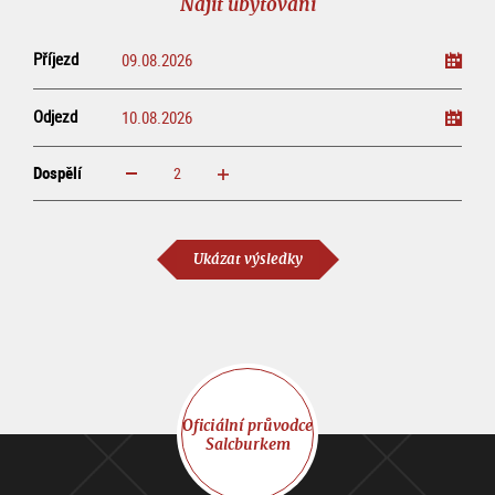
Najít ubytování
Příjezd
Odjezd
Dospělí
increase
reduce
Dospělí
Ukázat výsledky
Oficiální průvodce
Salcburkem