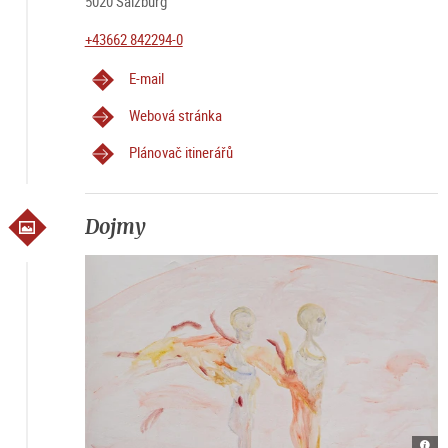
5020 Salzburg
+43662 842294-0
E-mail
Webová stránka
Plánovač itinerářů
Dojmy
Kate