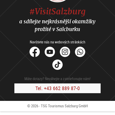
#VisitSalzburg
a sdílejte nejkrásnější okamžiky
prožité v Salcburku
Navštivte nás na webových stránkách
facebook
Youtube
Instagram
Whats
Tik
Tok
Máte dotazy? Neváhejte a zatelefonujte nám!
Tel. +43 662 889 87-0
© 2026 - TSG Tourismus Salzburg GmbH
Kontakty
Press
B2B