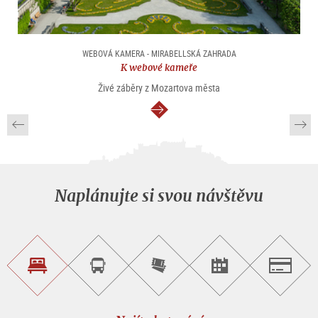
WEBOVÁ KAMERA - MIRABELLSKÁ ZAHRADA
K webové kameře
Živé záběry z Mozartova města
continue
Naplánujte si svou návštěvu
Najít
Objednat
Zakoupit
Najít
Salzburg
ubytování
si
vstupenky
pořad/akci
okružní
on-
prohlídku
line