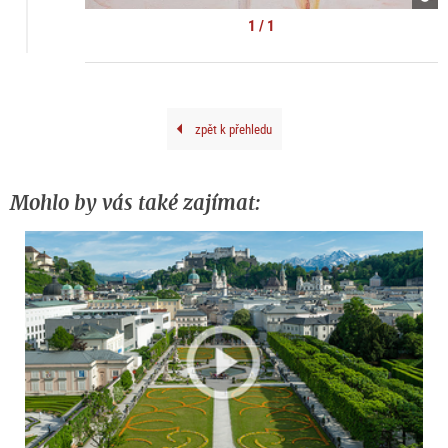
Lyso
|
1 / 1
©
kuns
doku
zpět k přehledu
Mohlo by vás také zajímat: