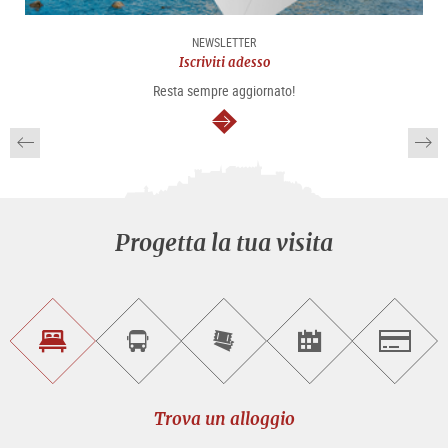
NEWSLETTER
Iscriviti adesso
Resta sempre aggiornato!
segue
Progetta la tua visita
Trova
Prenota
Compra
Trova
Salzburg
un
un
i
gli
alloggio
sightseeing
biglietti
eventi
tour
online
Trova un alloggio