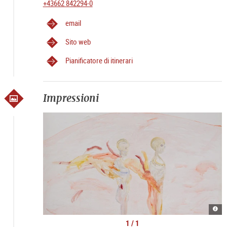
+43662 842294-0
email
Sito web
Pianificatore di itinerari
Impressioni
Kate
Lyso
|
1 / 1
©