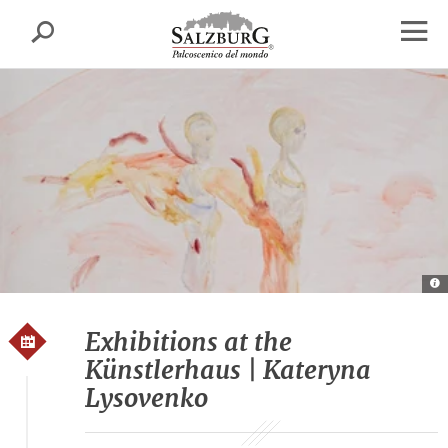
Salisburgo
cerca
sr.skipnav.Zum
sr.skipnav.Zum
sr.skipnav.Zu
Inhalt
Hauptmenü
den
apri
springen
springen
Kontaktinformationen
finest
di
navig
Ka
L
ku
d
Exhibitions at the
Künstlerhaus | Kateryna
Lysovenko