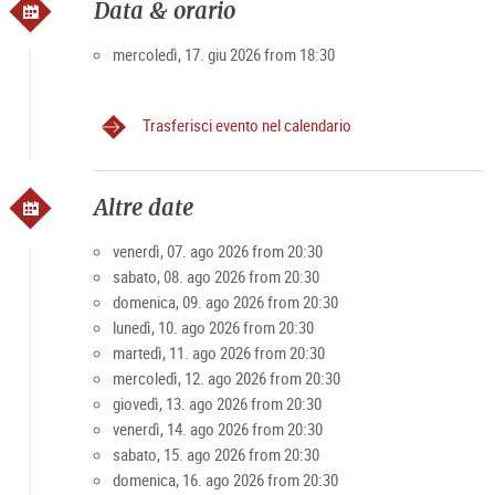
Data & orario
Kammerorchester Salzburg suoneranno per voi nei luoghi più
belli della fortezza le opere più popolari di Mozart e Strauss,
mercoledì, 17. giu 2026 from 18:30
sopra i tetti di Salisburgo, offrendo una vista mozzafiato e
ineguagliabile sulla città di Mozart e sui suoi dintorni.
Un'esperienza concertistica di classe superiore.
Trasferisci evento nel calendario
Offerte Top Seller
Altre date
Per rendere l'esperienza ancora più speciale, nei mesi da
aprile a ottobre è possibile combinare l'offerta VIP con un
venerdì, 07. ago 2026 from 20:30
giro sul Salzach. Sono disponibili la nave Salzach "Amadeus"
sabato, 08. ago 2026 from 20:30
o l'"Amphibious".
domenica, 09. ago 2026 from 20:30
lunedì, 10. ago 2026 from 20:30
10% di sconto con la
Salzburg Card
(Codice sconto:
martedì, 11. ago 2026 from 20:30
Card2026) per la prenotazione online attraverso il
sito
mercoledì, 12. ago 2026 from 20:30
ufficiale.
giovedì, 13. ago 2026 from 20:30
venerdì, 14. ago 2026 from 20:30
sabato, 15. ago 2026 from 20:30
domenica, 16. ago 2026 from 20:30