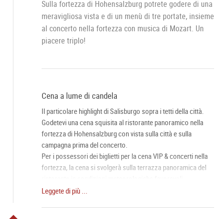
Sulla fortezza di Hohensalzburg potrete godere di una
meravigliosa vista e di un menù di tre portate, insieme
al concerto nella fortezza con musica di Mozart. Un
piacere triplo!
Cena a lume di candela
Il particolare highlight di Salisburgo sopra i tetti della città.
Godetevi una cena squisita al ristorante panoramico nella
fortezza di Hohensalzburg con vista sulla città e sulla
campagna prima del concerto.
Per i possessori dei biglietti per la cena VIP & concerti nella
fortezza, la cena si svolgerà sulla terrazza panoramica del
ristorante in condizioni meteorologiche favorevoli.
Leggete di più ...
Concerto nella fortezza
Il Salisburghese Mozart Ensemble e la Mozart