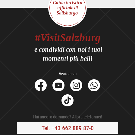
Guida turistica
ufficiale di
Salisburgo
#VisitSalzburg
e condividi con noi i tuoi
momenti più belli
Visitaci su
facebook
Youtube
Instagram
Whats
Tik
Tok
Hai ancora domande? Allora telefonaci!
Tel. +43 662 889 87-0