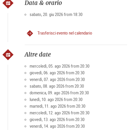
Data & orario
Kammerorchester Salzburg suoneranno per voi nei luoghi più
belli della fortezza le opere più popolari di Mozart e Strauss,
sabato, 20. giu 2026 from 18:30
sopra i tetti di Salisburgo, offrendo una vista mozzafiato e
ineguagliabile sulla città di Mozart e sui suoi dintorni.
Un'esperienza concertistica di classe superiore.
Trasferisci evento nel calendario
Offerte Top Seller
Altre date
Per rendere l'esperienza ancora più speciale, nei mesi da
aprile a ottobre è possibile combinare l'offerta VIP con un
mercoledì, 05. ago 2026 from 20:30
giro sul Salzach. Sono disponibili la nave Salzach "Amadeus"
giovedì, 06. ago 2026 from 20:30
o l'"Amphibious".
venerdì, 07. ago 2026 from 20:30
sabato, 08. ago 2026 from 20:30
10% di sconto con la
Salzburg Card
(Codice sconto:
domenica, 09. ago 2026 from 20:30
Card2026) per la prenotazione online attraverso il
sito
lunedì, 10. ago 2026 from 20:30
ufficiale.
martedì, 11. ago 2026 from 20:30
mercoledì, 12. ago 2026 from 20:30
giovedì, 13. ago 2026 from 20:30
venerdì, 14. ago 2026 from 20:30