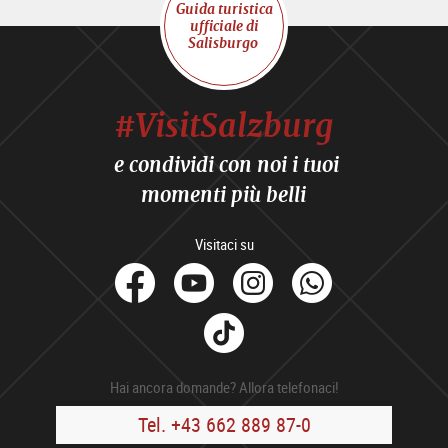
Guida turistica
ufficiale di
Salisburgo
#VisitSalzburg
e condividi con noi i tuoi
momenti più belli
Visitaci su
facebook
Youtube
Instagram
Whats
Tik
Tok
Hai ancora domande? Allora telefonaci!
Tel. +43 662 889 87-0