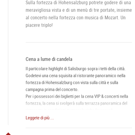
Sulla fortezza di Hohensalzburg potrete godere di una
meravigliosa vista e di un menù di tre portate, insieme
al concerto nella fortezza con musica di Mozart. Un
piacere triplo!
Cena a lume di candela
Il particolare highlight di Salisburgo sopra i tetti della città.
Godetevi una cena squisita al ristorante panoramico nella
fortezza di Hohensalzburg con vista sulla città e sulla
campagna prima del concerto.
Per i possessori dei biglietti per la cena VIP & concerti nella
fortezza, la cena si svolgerà sulla terrazza panoramica del
ristorante in condizioni meteorologiche favorevoli.
Leggete di più ...
Concerto nella fortezza
Il Salisburghese Mozart Ensemble e la Mozart