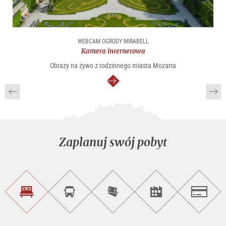
WEBCAM OGRODY MIRABELL
Kamera internetowa
Obrazy na żywo z rodzinnego miasta Mozarta
dalej
Zaplanuj swój pobyt
Znajdź
Rezerwacja
Kup
Szukaj
Salzburg
noclegi
wycieczek
bilety
imprez
on-
line