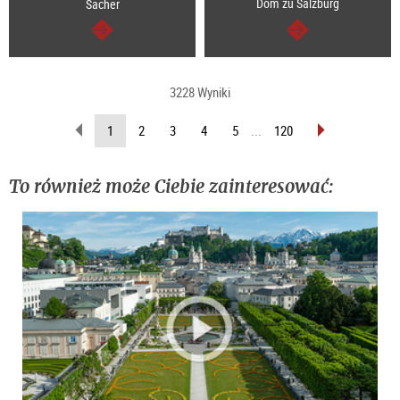
Dom zu Salzburg
Sacher
dalej
dalej
3228 Wyniki
wstecz
do
(Aktualna
1
2
3
4
5
...
120
przodu
strona)
To również może Ciebie zainteresować: