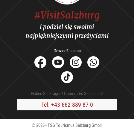
#VisitSalzburg
i podziel się swoimi
najpiękniejszymi przeżyciami
Odwiedź nas na
facebook
Youtube
Instagram
Whats
Tik
Tok
Haben Sie Fragen? Dann rufen Sie uns an!
Tel. +43 662 889 87-0
© 2026 - TSG Tourismus Salzburg GmbH