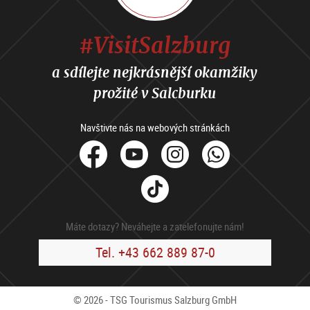
#VisitSalzburg
a sdílejte nejkrásnější okamžiky
prožité v Salcburku
Navštivte nás na webových stránkách
facebook
Youtube
Instagram
Whats
Tik
Tok
Máte dotazy? Neváhejte a zatelefonujte nám!
Tel. +43 662 889 87-0
© 2026 - TSG Tourismus Salzburg GmbH