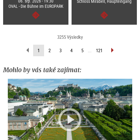
06. srp. 2026 - 19:30
Schloss Mirabell, Haupteingang
OVAL - Die Bühne im EUROPARK
continue
continue
3255 Výsledky
scroll
scroll
(current
1
2
3
4
5
...
121
back
forward
page)
(previous
(next
page)
page)
Mohlo by vás také zajímat: