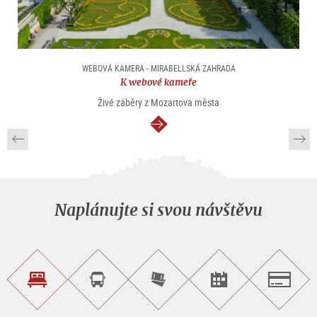
WEBOVÁ KAMERA - MIRABELLSKÁ ZAHRADA
K webové kameře
Živé záběry z Mozartova města
continue
Naplánujte si svou návštěvu
Najít
Objednat
Zakoupit
Najít
Salzburg
ubytování
si
vstupenky
pořad/akci
okružní
on-