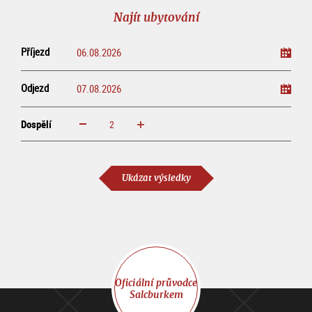
prohlídku
line
Najít ubytování
Příjezd
Odjezd
Dospělí
increase
reduce
Dospělí
Ukázat výsledky
Oficiální průvodce
Salcburkem