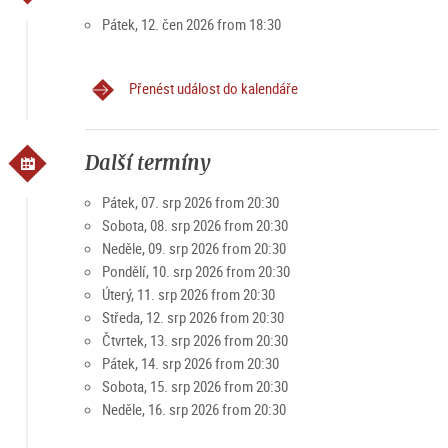
Salzburgu, spojená s úchvatným a bezkonkurenčním
Pátek, 12. čen 2026 from 18:30
výhledem na město Mozarta a jeho okolí. Koncertní zážitek
první třídy.
Přenést událost do kalendáře
Nejprodávanější nabídky
Abychom zážitek ještě umocnili, v měsících dubnu až říjnu je
Další termíny
navíc možné spojit VIP nabídku s plavbou po Salzachu. K
dispozici jsou loď Salzach "Amadeus" nebo "Amphibious".
Pátek, 07. srp 2026 from 20:30
Sobota, 08. srp 2026 from 20:30
10% sleva s kartou Salzburg (slevový kód: Card2026) při
Neděle, 09. srp 2026 from 20:30
online rezervaci přes
oficiální web.
Pondělí, 10. srp 2026 from 20:30
Úterý, 11. srp 2026 from 20:30
Středa, 12. srp 2026 from 20:30
Čtvrtek, 13. srp 2026 from 20:30
Pátek, 14. srp 2026 from 20:30
Sobota, 15. srp 2026 from 20:30
Neděle, 16. srp 2026 from 20:30