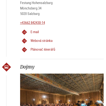
Festung Hohensalzburg
Mönchsberg 34
5020 Salzburg
+43662 842430-14
E-mail
Webová stránka
Plánovač itinerářů
Dojmy