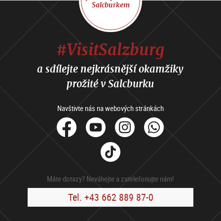
Salcburkem
#VisitSalzburg
a sdílejte nejkrásnější okamžiky
prožité v Salcburku
Navštivte nás na webových stránkách
facebook
Youtube
Instagram
Whats
Tik
Tok
Máte dotazy? Neváhejte a zatelefonujte nám!
Tel. +43 662 889 87-0