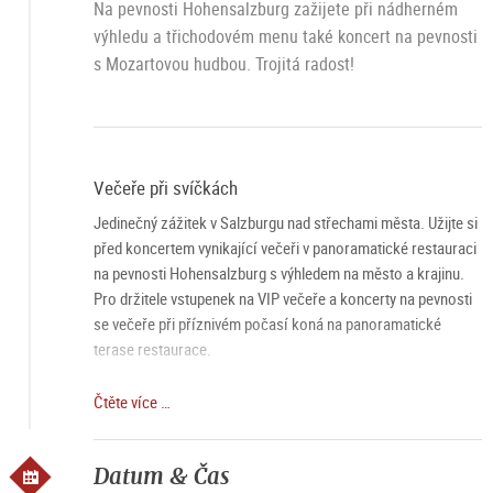
Na pevnosti Hohensalzburg zažijete při nádherném
výhledu a třichodovém menu také koncert na pevnosti
s Mozartovou hudbou. Trojitá radost!
Večeře při svíčkách
Jedinečný zážitek v Salzburgu nad střechami města. Užijte si
před koncertem vynikající večeři v panoramatické restauraci
na pevnosti Hohensalzburg s výhledem na město a krajinu.
Pro držitele vstupenek na VIP večeře a koncerty na pevnosti
se večeře při příznivém počasí koná na panoramatické
terase restaurace.
Koncert na pevnosti
Čtěte více …
Salzburské Mozartovo ensemble a Mozartský komorní
orchestr hrají pro vás v nejkrásnějších prostorách pevnosti
Datum & Čas
nejoblíbenější díla od Mozarta po Strausse nad střechami