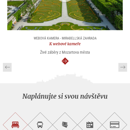
WEBOVÁ KAMERA - MIRABELLSKÁ ZAHRADA
K webové kameře
Živé záběry z Mozartova města
continue
Naplánujte si svou návštěvu
Najít
Objednat
Zakoupit
Najít
Salzburg